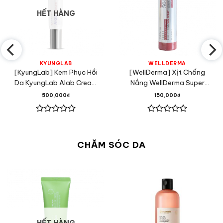
HẾT HÀNG
KYUNGLAB
WELLDERMA
[KyungLab] Kem Phục Hồi
[WellDerma] Xịt Chống
Da KyungLab Alab Cream
Nắng WellDerma Super
30ml
Glutathione Brightening
500,000
₫
150,000
₫
Sun Spray 180ml
Được
Được
xếp
xếp
hạng
hạng
CHĂM SÓC DA
0
0
5
5
sao
sao
HẾT HÀNG