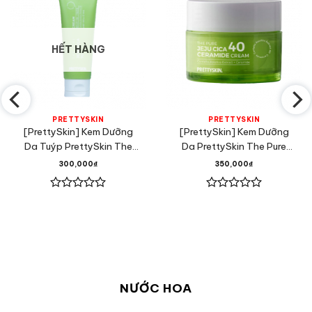
HẾT HÀNG
PRETTYSKIN
PRETTYSKIN
[PrettySkin] Kem Dưỡng
[PrettySkin] Kem Dưỡng
Da Tuýp PrettySkin The
Da PrettySkin The Pure
Pure Jeju Cica 70 Cream
Jeju Cica 40 Ceramide
300,000
₫
350,000
₫
50ml
Cream 52ml
Được
Được
xếp
xếp
hạng
hạng
0
0
5
5
sao
sao
NƯỚC HOA