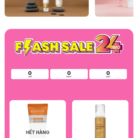
0
0
0
GIỜ
PHÚT
GIÂY
HẾT HÀNG