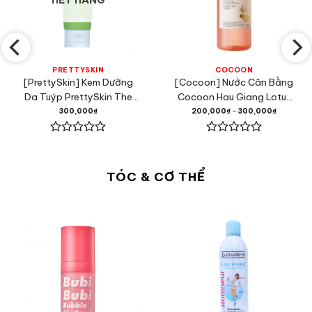
PRETTYSKIN
COCOON
[PrettySkin] Kem Dưỡng
[Cocoon] Nước Cân Bằng
Da Tuýp PrettySkin The
Cocoon Hau Giang Lotus
Pure Jeju Cica 70 Cream
Soothing Toner
300,000
₫
200,000
₫
–
300,000
₫
50ml
Được
Được
xếp
xếp
hạng
hạng
TÓC & CƠ THỂ
0
0
5
5
sao
sao