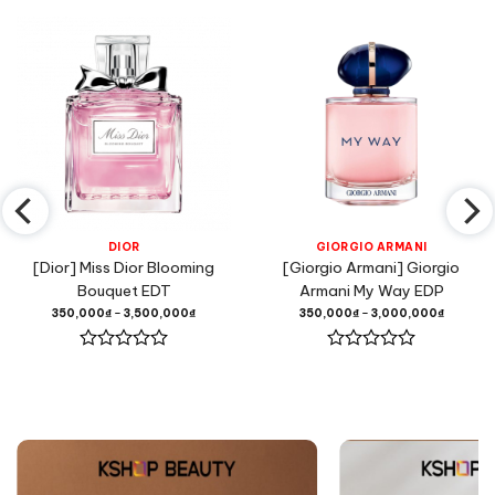
DIOR
GIORGIO ARMANI
[Dior] Miss Dior Blooming
[Giorgio Armani] Giorgio
Bouquet EDT
Armani My Way EDP
350,000
₫
–
3,500,000
₫
350,000
₫
–
3,000,000
₫
Được
Được
xếp
xếp
hạng
hạng
0
0
5
5
sao
sao