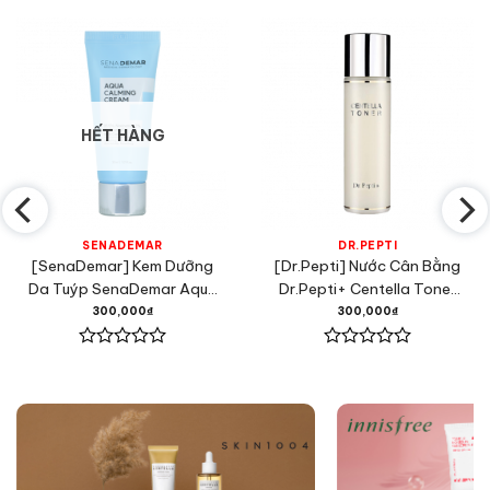
HẾT HÀNG
SENADEMAR
DR.PEPTI
[SenaDemar] Kem Dưỡng
[Dr.Pepti] Nước Cân Bằng
Da Tuýp SenaDemar Aqua
Dr.Pepti+ Centella Toner
Calming Cream 30ml
180ml
300,000
₫
300,000
₫
Được
Được
xếp
xếp
hạng
hạng
0
0
5
5
sao
sao