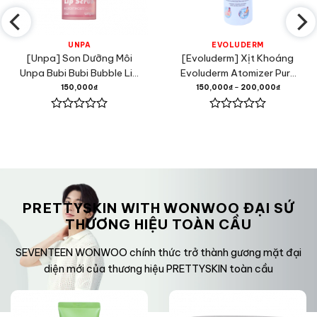
UNPA
EVOLUDERM
[Unpa] Son Dưỡng Môi
[Evoluderm] Xịt Khoáng
Unpa Bubi Bubi Bubble Lip
Evoluderm Atomizer Pure
Scrub 10ml
Water
150,000
₫
150,000
₫
–
200,000
₫
Được
Được
xếp
xếp
hạng
hạng
0
0
5
5
sao
sao
PRETTYSKIN WITH WONWOO ĐẠI SỨ
THƯƠNG HIỆU TOÀN CẦU
SEVENTEEN WONWOO chính thức trở thành gương mặt đại
diện mới của thương hiệu PRETTYSKIN toàn cầu