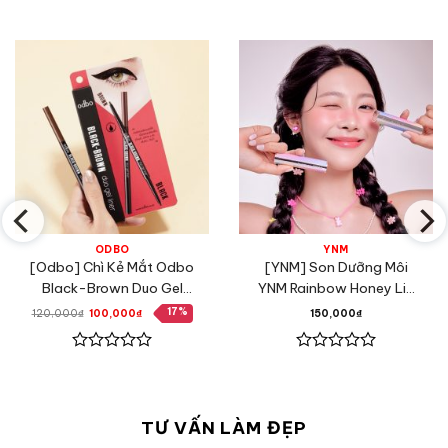
ODBO
YNM
[Odbo] Chì Kẻ Mắt Odbo
[YNM] Son Dưỡng Môi
Black-Brown Duo Gel
YNM Rainbow Honey Lip
Liner
Balm 3.5g Cầu Vồng
17%
Giá
Giá
120,000
₫
100,000
₫
150,000
₫
gốc
hiện
là:
tại
120,000₫.
là:
100,000₫.
Được
Được
xếp
xếp
hạng
hạng
0
0
TƯ VẤN LÀM ĐẸP
5
5
sao
sao