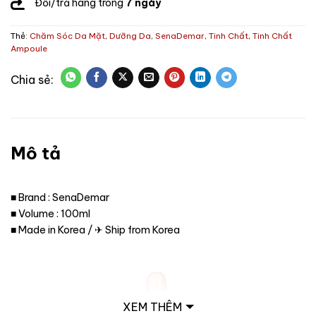
Đổi/trả hàng trong
7 ngày
Thẻ:
Chăm Sóc Da Mặt
,
Dưỡng Da
,
SenaDemar
,
Tinh Chất
,
Tinh Chất
Ampoule
Mô tả
■ Brand : SenaDemar
■ Volume : 100ml
■ Made in Korea / ✈ Ship from Korea
XEM THÊM