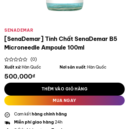
SENADEMAR
[SenaDemar] Tinh Chất SenaDemar B5
Microneedle Ampoule 100ml
(0)
0
Xuất xứ
: Hàn Quốc
Nơi sản xuất
: Hàn Quốc
out
500,000
₫
of
5
THÊM VÀO GIỎ HÀNG
MUA NGAY
Cam kết
hàng chính hãng
Miễn phí giao hàng
24h