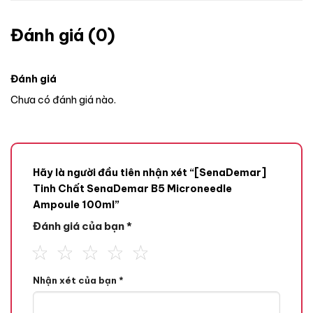
Đánh giá (0)
Đánh giá
Chưa có đánh giá nào.
Hãy là người đầu tiên nhận xét “[SenaDemar]
Tinh Chất SenaDemar B5 Microneedle
Ampoule 100ml”
Đánh giá của bạn
*
Công dụng
Nhận xét của bạn
*
Cung cấp một lớp bảo vệ vật lý giúp da chống lại các yếu tố