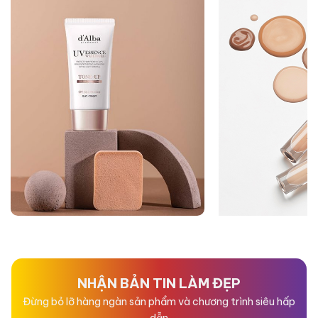
NHẬN BẢN TIN LÀM ĐẸP
Đừng bỏ lỡ hàng ngàn sản phẩm và chương trình siêu hấp
dẫn