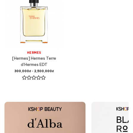
HERMES
[Hermes] Hermes Terre
d’Hermes EDT
300,000
₫
–
2,500,000
₫
Được
xếp
hạng
0
5
sao