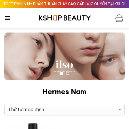
Chuyển
PRETTYSKIN MỸ PHẨM THUẦN CHAY CAO CẤP ĐỘC QUYỀN TẠI KSHOPBE
đến
nội
dung
Hermes Nam