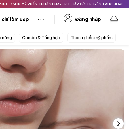
MỸ PHẨM THUẦN CHAY CAO CẤP ĐỘC QUYỀN TẠI KSHOPBEAUTY.VN
Gi
 chí làm đẹp
Đăng nhập
c năng
Combo & Tổng hợp
Thành phần mỹ phẩm