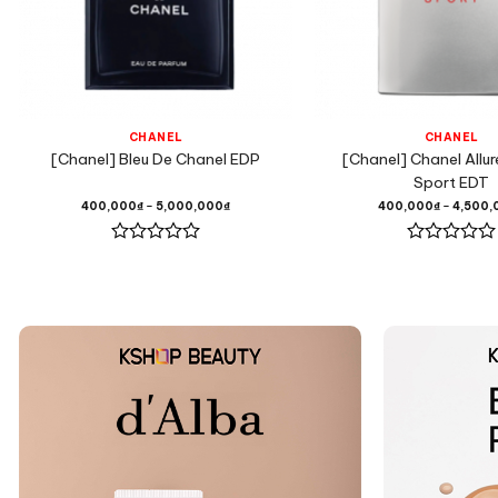
CHANEL
CHANEL
[Chanel] Bleu De Chanel EDP
[Chanel] Chanel Allu
Sport EDT
400,000
₫
–
5,000,000
₫
400,000
₫
–
4,500,
Được
Được
xếp
xếp
hạng
hạng
0
0
5
5
sao
sao