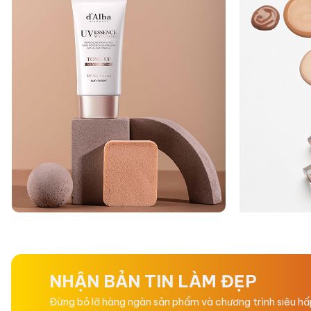
NHẬN BẢN TIN LÀM ĐẸP
Đừng bỏ lỡ hàng ngàn sản phẩm và chương trình siêu h