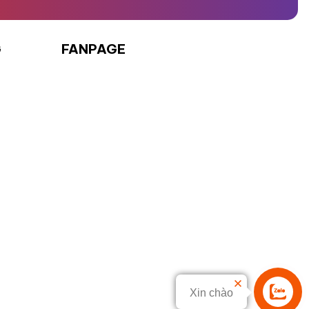
G
FANPAGE
Xin chào
Liên hệ