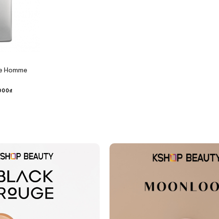
re Homme
000
₫