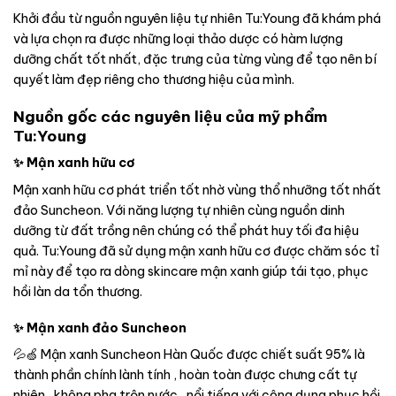
Khởi đầu từ nguồn nguyên liệu tự nhiên Tu:Young đã khám phá
và lựa chọn ra được những loại thảo dược có hàm lượng
dưỡng chất tốt nhất, đặc trưng của từng vùng để tạo nên bí
quyết làm đẹp riêng cho thương hiệu của mình.
Nguồn gốc các nguyên liệu của mỹ phẩm
Tu:Young
✨ Mận xanh hữu cơ
Mận xanh hữu cơ phát triển tốt nhờ vùng thổ nhưỡng tốt nhất
đảo Suncheon. Với năng lượng tự nhiên cùng nguồn dinh
dưỡng từ đất trồng nên chúng có thể phát huy tối đa hiệu
quả. Tu:Young đã sử dụng mận xanh hữu cơ được chăm sóc tỉ
mỉ này để tạo ra dòng skincare mận xanh giúp tái tạo, phục
hồi làn da tổn thương.
✨ Mận xanh đảo Suncheon
💦🍏 Mận xanh Suncheon Hàn Quốc được chiết suất 95% là
thành phần chính lành tính , hoàn toàn được chưng cất tự
nhiên , không pha trộn nước , nổi tiếng với công dụng phục hồi