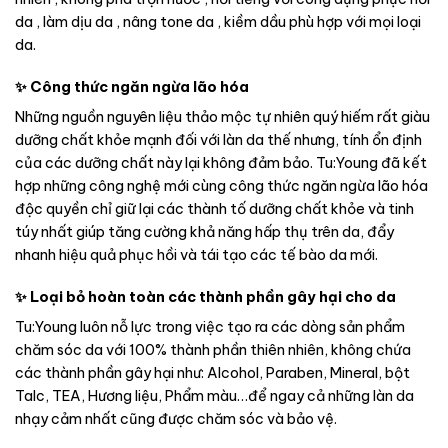
da , làm dịu da , nâng tone da , kiềm dầu phù hợp với mọi loại
da.
✨ Công thức ngăn ngừa lão hóa
Những nguồn nguyên liệu thảo mộc tự nhiên quý hiếm rất giàu
dưỡng chất khỏe mạnh đối với làn da thế nhưng, tính ổn định
của các dưỡng chất này lại không đảm bảo. Tu:Young đã kết
hợp những công nghệ mới cùng công thức ngăn ngừa lão hóa
độc quyền chỉ giữ lại các thành tố dưỡng chất khỏe và tinh
túy nhất giúp tăng cường khả năng hấp thụ trên da, đẩy
nhanh hiệu quả phục hồi và tái tạo các tế bào da mới.
✨ Loại bỏ hoàn toàn các thành phần gây hại cho da
Tu:Young luôn nỗ lực trong việc tạo ra các dòng sản phẩm
chăm sóc da với 100% thành phần thiên nhiên, không chứa
các thành phần gây hại như: Alcohol, Paraben, Mineral, bột
Talc, TEA, Hương liệu, Phẩm màu…để ngay cả những làn da
nhạy cảm nhất cũng được chăm sóc và bảo vệ.