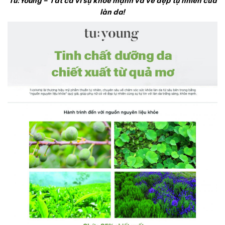
Tu:Young – Tất cả vì sự khỏe mạnh và vẻ đẹp tự nhiên của
làn da!