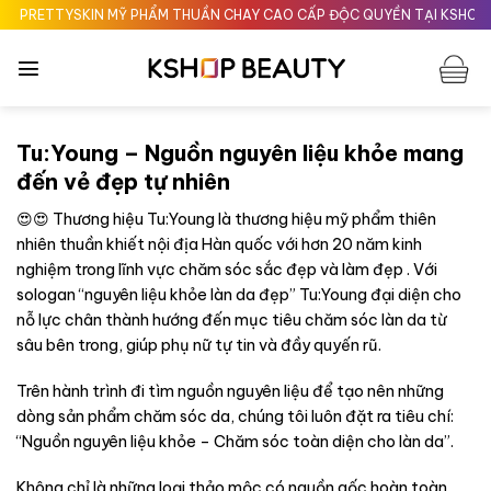
Chuyển
TTYSKIN MỸ PHẨM THUẦN CHAY CAO CẤP ĐỘC QUYỀN TẠI KSHOPBEAUTY
đến
nội
dung
Tu:Young – Nguồn nguyên liệu khỏe mang
đến vẻ đẹp tự nhiên
😍😍 Thương hiệu Tu:Young là thương hiệu mỹ phẩm thiên
nhiên thuần khiết nội địa Hàn quốc với hơn 20 năm kinh
nghiệm trong lĩnh vực chăm sóc sắc đẹp và làm đẹp . Với
sologan “nguyên liệu khỏe làn da đẹp” Tu:Young đại diện cho
nỗ lực chân thành hướng đến mục tiêu chăm sóc làn da từ
sâu bên trong, giúp phụ nữ tự tin và đầy quyến rũ.
Trên hành trình đi tìm nguồn nguyên liệu để tạo nên những
dòng sản phẩm chăm sóc da, chúng tôi luôn đặt ra tiêu chí:
“Nguồn nguyên liệu khỏe – Chăm sóc toàn diện cho làn da”.
Không chỉ là những loại thảo mộc có nguồn gốc hoàn toàn