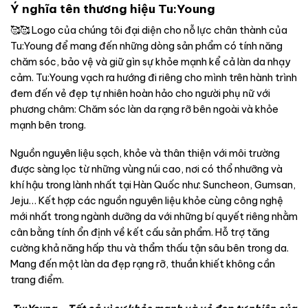
Ý nghĩa tên thương hiệu Tu:Young
🥰🥰 Logo của chúng tôi đại diện cho nỗ lực chân thành của
Tu:Young để mang đến những dòng sản phẩm có tính năng
chăm sóc, bảo vệ và giữ gìn sự khỏe mạnh kể cả làn da nhạy
cảm. Tu:Young vạch ra hướng đi riêng cho mình trên hành trình
đem đến vẻ đẹp tự nhiên hoàn hảo cho người phụ nữ với
phương châm: Chăm sóc làn da rạng rỡ bên ngoài và khỏe
mạnh bên trong.
Nguồn nguyên liệu sạch, khỏe và thân thiện với môi trường
được sàng lọc từ những vùng núi cao, nơi có thổ nhưỡng và
khí hậu trong lành nhất tại Hàn Quốc như: Suncheon, Gumsan,
Jeju… Kết hợp các nguồn nguyên liệu khỏe cùng công nghệ
mới nhất trong ngành dưỡng da với những bí quyết riêng nhằm
cân bằng tính ổn định về kết cấu sản phẩm. Hỗ trợ tăng
cường khả năng hấp thu và thẩm thấu tận sâu bên trong da.
Mang đến một làn da đẹp rạng rỡ, thuần khiết không cần
trang điểm.