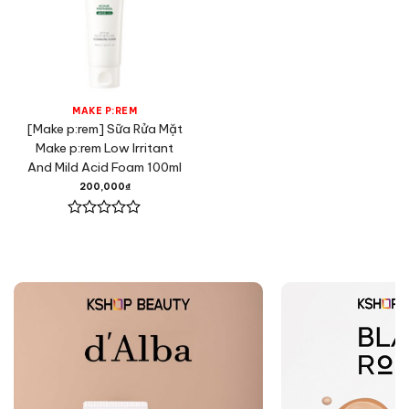
MAKE P:REM
[Make p:rem] Sữa Rửa Mặt
Make p:rem Low Irritant
And Mild Acid Foam 100ml
200,000
₫
Được
xếp
hạng
0
5
sao