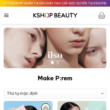
Chuyển
TTYSKIN MỸ PHẨM THUẦN CHAY CAO CẤP ĐỘC QUYỀN TẠI KSHOPBEAUT
đến
nội
dung
Make P:rem