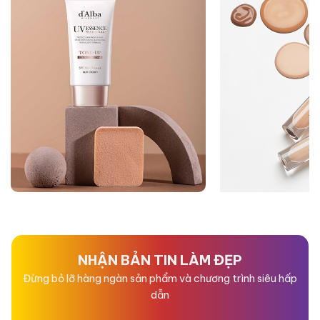
NHẬN BẢN TIN LÀM ĐẸP
Đừng bỏ lỡ hàng ngàn sản phẩm và chương trình siêu hấp
dẫn