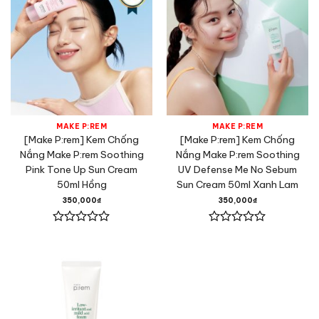
MAKE P:REM
MAKE P:REM
[Make P:rem] Kem Chống
[Make P:rem] Kem Chống
Nắng Make P:rem Soothing
Nắng Make P:rem Soothing
Pink Tone Up Sun Cream
UV Defense Me No Sebum
50ml Hồng
Sun Cream 50ml Xanh Lam
350,000
₫
350,000
₫
Được
Được
xếp
xếp
hạng
hạng
0
0
5
5
sao
sao