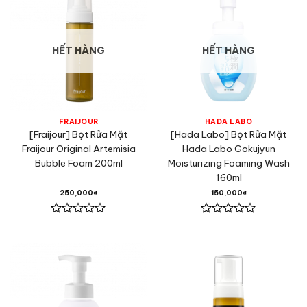
HẾT HÀNG
HẾT HÀNG
FRAIJOUR
HADA LABO
[Fraijour] Bọt Rửa Mặt
[Hada Labo] Bọt Rửa Mặt
Fraijour Original Artemisia
Hada Labo Gokujyun
Bubble Foam 200ml
Moisturizing Foaming Wash
160ml
250,000
₫
150,000
₫
Được
Được
xếp
xếp
hạng
hạng
0
0
5
5
sao
sao