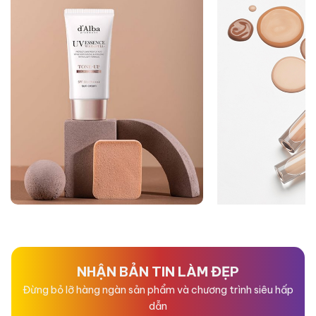
NHẬN BẢN TIN LÀM ĐẸP
Đừng bỏ lỡ hàng ngàn sản phẩm và chương trình siêu hấp
dẫn