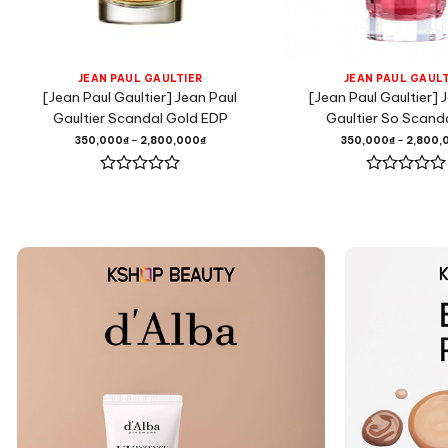
JEAN PAUL GAULTIER
JEAN PAUL GAULT
[Jean Paul Gaultier] Jean Paul
[Jean Paul Gaultier] 
Gaultier Scandal Gold EDP
Gaultier So Scand
350,000
₫
–
2,800,000
₫
350,000
₫
–
2,800,
Được
Được
xếp
xếp
hạng
hạng
0
0
5
5
sao
sao