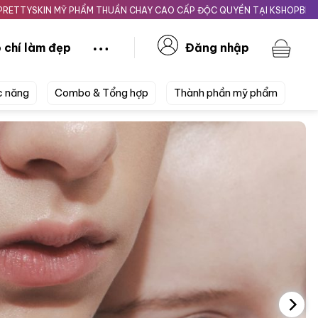
Ỹ PHẨM THUẦN CHAY CAO CẤP ĐỘC QUYỀN TẠI KSHOPBEAUTY.VN
Gia
 chí làm đẹp
Đăng nhập
c năng
Combo & Tổng hợp
Thành phần mỹ phẩm