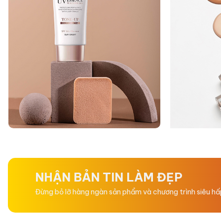
NHẬN BẢN TIN LÀM ĐẸP
Đừng bỏ lỡ hàng ngàn sản phẩm và chương trình siêu h