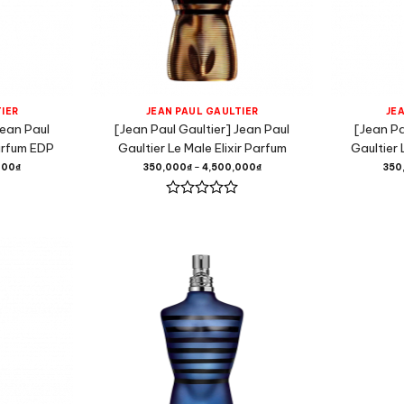
IER
JEAN PAUL GAULTIER
JE
Jean Paul
[Jean Paul Gaultier] Jean Paul
[Jean Pa
Parfum EDP
Gaultier Le Male Elixir Parfum
Gaultier
000
₫
350,000
₫
–
4,500,000
₫
350
Được
xếp
hạng
0
5
sao