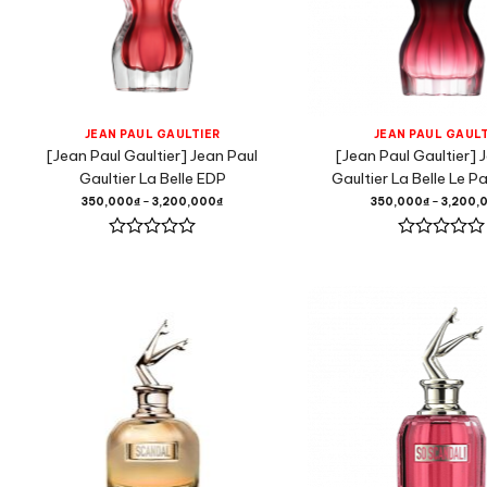
JEAN PAUL GAULTIER
JEAN PAUL GAULT
[Jean Paul Gaultier] Jean Paul
[Jean Paul Gaultier] 
Gaultier La Belle EDP
Gaultier La Belle Le 
350,000
₫
–
3,200,000
₫
350,000
₫
–
3,200,
Được
Được
xếp
xếp
hạng
hạng
0
0
5
5
sao
sao