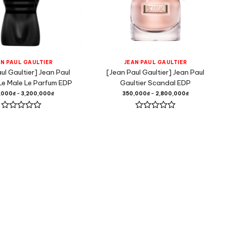
AN PAUL GAULTIER
JEAN PAUL GAULTIER
ul Gaultier] Jean Paul
[Jean Paul Gaultier] Jean Paul
 Le Male Le Parfum EDP
Gaultier Scandal EDP
,000
₫
–
3,200,000
₫
350,000
₫
–
2,800,000
₫
Được
Được
xếp
xếp
hạng
hạng
0
0
5
5
sao
sao