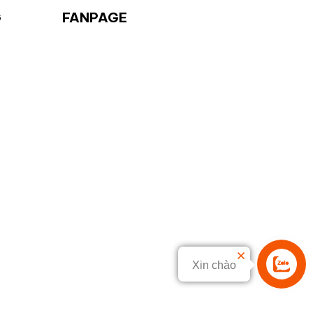
G
FANPAGE
Xin chào
Liên hệ