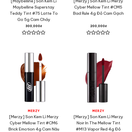
[Maybelline] Son Kem Lì
[Merzy] Son Kem Lì Merzy
Maybelline Superstay
Cyber Mellow Tint #CM5
Teddy Tint #75 Latte To
Bad Rule 4g Đỏ Cam Gạch
Go 5g Cam Cháy
300,000
₫
200,000
₫
Được
Được
xếp
xếp
hạng
hạng
0
0
5
5
sao
sao
MERZY
MERZY
[Merzy] Son Kem Lì Merzy
[Merzy] Son Kem Lì Merzy
Cyber Mellow Tint #CM6
Noir In The Mellow Tint
Brick Emotion 4g Cam Nâu
#M13 Vapor Red 4g Đỏ