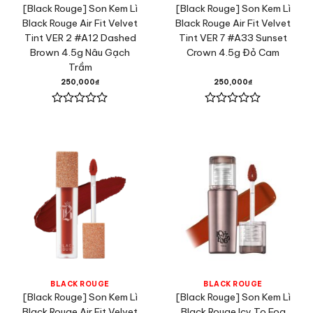
[Black Rouge] Son Kem Lì
[Black Rouge] Son Kem Lì
Black Rouge Air Fit Velvet
Black Rouge Air Fit Velvet
Tint VER 2 #A12 Dashed
Tint VER 7 #A33 Sunset
Brown 4.5g Nâu Gạch
Crown 4.5g Đỏ Cam
Trầm
250,000
₫
250,000
₫
Được
Được
xếp
xếp
hạng
hạng
0
0
5
5
sao
sao
BLACK ROUGE
BLACK ROUGE
[Black Rouge] Son Kem Lì
[Black Rouge] Son Kem Lì
Black Rouge Air Fit Velvet
Black Rouge Icy To Fog