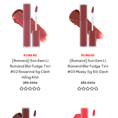
0
0
5
5
sao
sao
ROMAND
ROMAND
[Romand] Son Kem Lì
[Romand] Son Kem Lì
Romand Blur Fudge Tint
Romand Blur Fudge Tint
#02 Rosiental 5g Cánh
#03 Musky 5g Đỏ Gạch
Hồng Khô
250,000
₫
250,000
₫
Được
Được
xếp
xếp
hạng
hạng
0
0
5
5
sao
sao