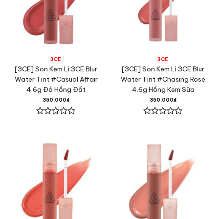
3CE
3CE
[3CE] Son Kem Lì 3CE Blur
[3CE] Son Kem Lì 3CE Blur
Water Tint #Casual Affair
Water Tint #Chasing Rose
4.6g Đỏ Hồng Đất
4.6g Hồng Kem Sữa
350,000
₫
350,000
₫
Được
Được
xếp
xếp
hạng
hạng
0
0
5
5
sao
sao