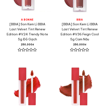
A BONNE
BBIA
[BBIA] Son Kem Lì BBIA
[BBIA] Son Kem Lì BBIA
Last Velvet Tint Renew
Last Velvet Tint Renew
Edition #V24 Trendy Note
Edition #V36 Feign Cool
5g Đỏ Gạch
5g Cam Nâu
250,000
₫
250,000
₫
Được
Được
xếp
xếp
hạng
hạng
0
0
5
5
sao
sao