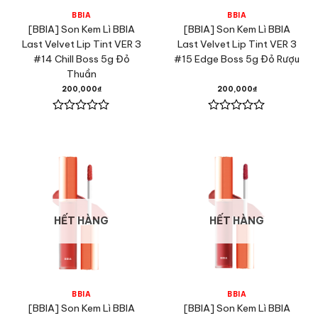
BBIA
BBIA
[BBIA] Son Kem Lì BBIA
[BBIA] Son Kem Lì BBIA
Last Velvet Lip Tint VER 3
Last Velvet Lip Tint VER 3
#14 Chill Boss 5g Đỏ
#15 Edge Boss 5g Đỏ Rượu
Thuần
200,000
₫
200,000
₫
Được
Được
xếp
xếp
hạng
hạng
0
0
5
5
sao
sao
HẾT HÀNG
HẾT HÀNG
BBIA
BBIA
[BBIA] Son Kem Lì BBIA
[BBIA] Son Kem Lì BBIA