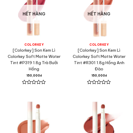
HẾT HÀNG
HẾT HÀNG
COLORKEY
COLORKEY
[Colorkey] Son Kem Lì
[Colorkey] Son Kem Lì
Colorkey Soft Matte Water
Colorkey Soft Matte Water
Tint #P319 1.8g Trà Bưởi
Tint #R301 1.8g Hồng Anh
Hồng
Đào
150,000
₫
150,000
₫
Được
Được
xếp
xếp
hạng
hạng
0
0
5
5
sao
sao