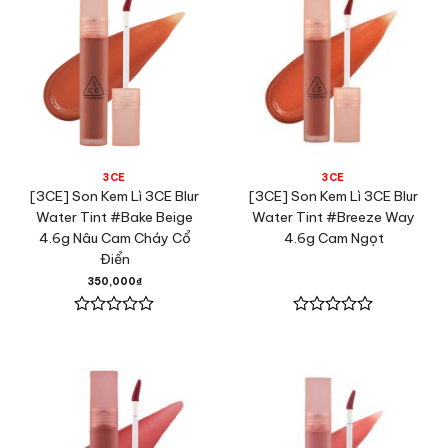
3CE
3CE
[3CE] Son Kem Lì 3CE Blur
[3CE] Son Kem Lì 3CE Blur
Water Tint #Bake Beige
Water Tint #Breeze Way
4.6g Nâu Cam Cháy Cổ
4.6g Cam Ngọt
Điển
350,000
₫
Được
Được
xếp
xếp
hạng
hạng
0
0
5
5
sao
sao