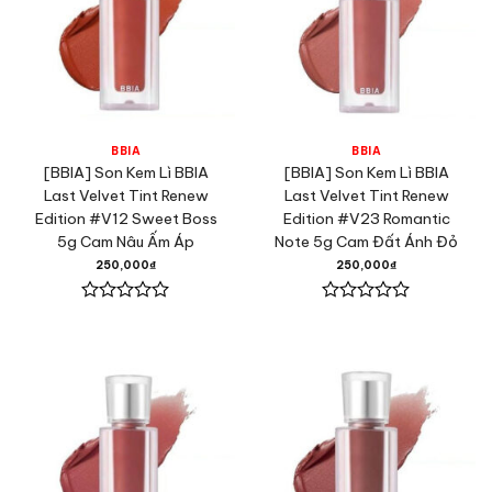
BBIA
BBIA
[BBIA] Son Kem Lì BBIA
[BBIA] Son Kem Lì BBIA
Last Velvet Tint Renew
Last Velvet Tint Renew
Edition #V12 Sweet Boss
Edition #V23 Romantic
5g Cam Nâu Ấm Áp
Note 5g Cam Đất Ánh Đỏ
250,000
₫
250,000
₫
Được
Được
xếp
xếp
hạng
hạng
0
0
5
5
sao
sao