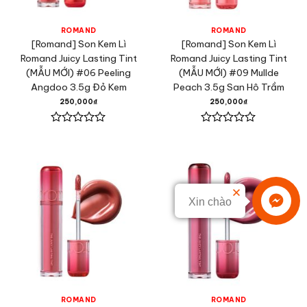
ROMAND
ROMAND
[Romand] Son Kem Lì
[Romand] Son Kem Lì
Romand Juicy Lasting Tint
Romand Juicy Lasting Tint
(MẪU MỚI) #06 Peeling
(MẪU MỚI) #09 Mullde
Angdoo 3.5g Đỏ Kem
Peach 3.5g San Hô Trầm
250,000
₫
250,000
₫
Được
Được
xếp
xếp
hạng
hạng
0
0
5
5
sao
sao
Xin chào
ROMAND
ROMAND