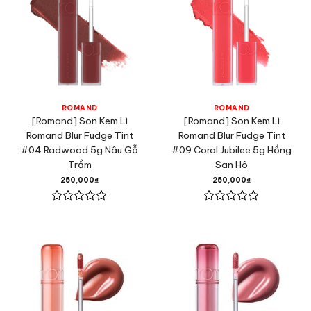
ROMAND
ROMAND
[Romand] Son Kem Lì
[Romand] Son Kem Lì
Romand Blur Fudge Tint
Romand Blur Fudge Tint
#04 Radwood 5g Nâu Gỗ
#09 Coral Jubilee 5g Hồng
Trầm
San Hô
250,000
₫
250,000
₫
Được
Được
xếp
xếp
hạng
hạng
0
0
5
5
sao
sao