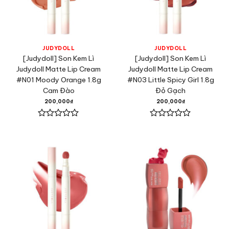
JUDYDOLL
JUDYDOLL
[Judydoll] Son Kem Lì
[Judydoll] Son Kem Lì
Judydoll Matte Lip Cream
Judydoll Matte Lip Cream
#N01 Moody Orange 1.8g
#N03 Little Spicy Girl 1.8g
Cam Đào
Đỏ Gạch
200,000
₫
200,000
₫
Được
Được
xếp
xếp
hạng
hạng
0
0
5
5
sao
sao