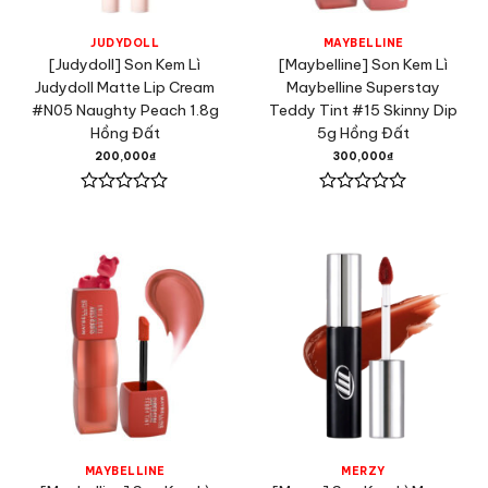
JUDYDOLL
MAYBELLINE
[Judydoll] Son Kem Lì
[Maybelline] Son Kem Lì
Judydoll Matte Lip Cream
Maybelline Superstay
#N05 Naughty Peach 1.8g
Teddy Tint #15 Skinny Dip
Hồng Đất
5g Hồng Đất
200,000
₫
300,000
₫
Được
Được
xếp
xếp
hạng
hạng
0
0
5
5
sao
sao
MAYBELLINE
MERZY