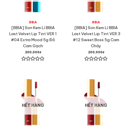
BBIA
BBIA
[BBIA] Son Kem Lì BBIA
[BBIA] Son Kem Lì BBIA
Last Velvet Lip Tint VER 1
Last Velvet Lip Tint VER 3
#04 Extra Mood 5g Đỏ
#12 Sweet Boss 5g Cam
Cam Gạch
Cháy
200,000
₫
200,000
₫
Được
Được
xếp
xếp
hạng
hạng
0
0
5
5
sao
sao
HẾT HÀNG
HẾT HÀNG