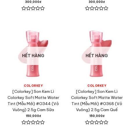
300,000
₫
300,000
₫
Được
Được
xếp
xếp
hạng
hạng
0
0
5
5
sao
sao
HẾT HÀNG
HẾT HÀNG
COLORKEY
COLORKEY
[Colorkey] Son Kem Lì
[Colorkey] Son Kem Lì
Colorkey Soft Matte Water
Colorkey Soft Matte Water
Tint (Mẫu Mới) #O344 (Vỏ
Tint (Mẫu Mới) #O368 (Vỏ
Vuông) 2.5g Cam Sữa
Vuông) 2.5g Cam Quế
150,000
₫
150,000
₫
Được
Được