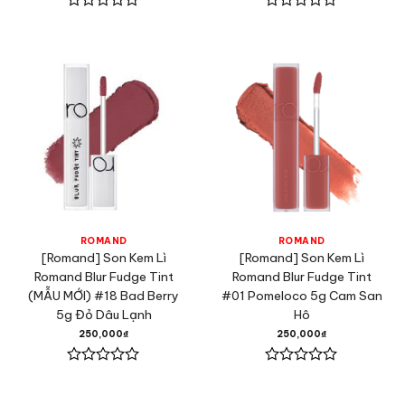
Được
Được
xếp
xếp
hạng
hạng
0
0
5
5
sao
sao
ROMAND
ROMAND
[Romand] Son Kem Lì
[Romand] Son Kem Lì
Romand Blur Fudge Tint
Romand Blur Fudge Tint
(MẪU MỚI) #18 Bad Berry
#01 Pomeloco 5g Cam San
5g Đỏ Dâu Lạnh
Hô
250,000
₫
250,000
₫
Được
Được
xếp
xếp
hạng
hạng