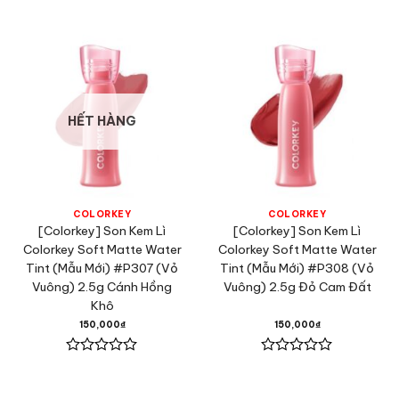
xếp
xếp
hạng
hạng
0
0
5
5
sao
sao
HẾT HÀNG
COLORKEY
COLORKEY
[Colorkey] Son Kem Lì
[Colorkey] Son Kem Lì
Colorkey Soft Matte Water
Colorkey Soft Matte Water
Tint (Mẫu Mới) #P307 (Vỏ
Tint (Mẫu Mới) #P308 (Vỏ
Vuông) 2.5g Cánh Hồng
Vuông) 2.5g Đỏ Cam Đất
Khô
150,000
₫
150,000
₫
Được
Được
xếp
xếp
hạng
hạng