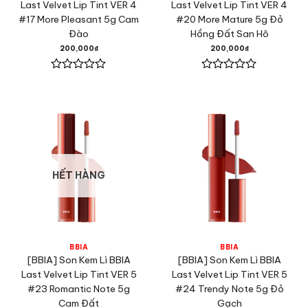
Last Velvet Lip Tint VER 4
Last Velvet Lip Tint VER 4
#17 More Pleasant 5g Cam
#20 More Mature 5g Đỏ
Đào
Hồng Đất San Hô
200,000
₫
200,000
₫
Được
Được
xếp
xếp
hạng
hạng
0
0
5
5
sao
sao
HẾT HÀNG
BBIA
BBIA
[BBIA] Son Kem Lì BBIA
[BBIA] Son Kem Lì BBIA
Last Velvet Lip Tint VER 5
Last Velvet Lip Tint VER 5
#23 Romantic Note 5g
#24 Trendy Note 5g Đỏ
Cam Đất
Gạch