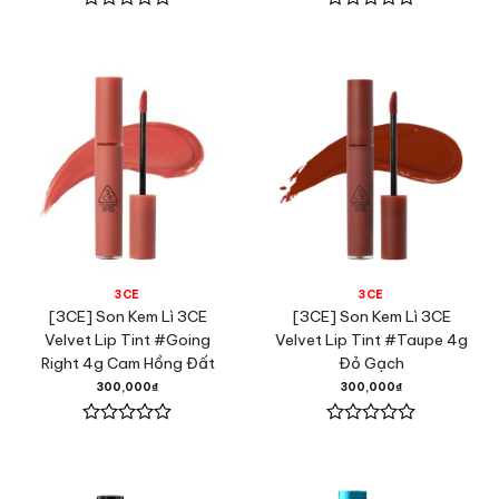
Được
Được
xếp
xếp
hạng
hạng
0
0
5
5
sao
sao
3CE
3CE
[3CE] Son Kem Lì 3CE
[3CE] Son Kem Lì 3CE
Velvet Lip Tint #Going
Velvet Lip Tint #Taupe 4g
Right 4g Cam Hồng Đất
Đỏ Gạch
300,000
₫
300,000
₫
Được
Được
xếp
xếp
hạng
hạng
0
0