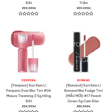
Đất
Trầm
200,000
₫
200,000
₫
Được
Được
xếp
xếp
hạng
hạng
0
0
5
5
sao
sao
PERIPERA
ROMAND
[Peripera] Son Kem Lì
[Romand] Son Kem Lì
Peripera Over Blur Tint #06
Romand Blur Fudge Tint
Mauve Treaming 3.5g Hồng
(MẪU MỚI) #17 Peach
Đất
Down 5g Cam Đào
200,000
₫
250,000
₫