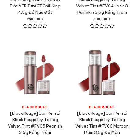
Tint VER 7 #A37 Chili King
Velvet Tint #FV04 Jack O
4.5g Đỏ Nâu Đất
Pumpkin 3.5g Hồng Trầm
250,000
₫
300,000
₫
Được
Được
xếp
xếp
hạng
hạng
0
0
5
5
sao
sao
BLACK ROUGE
BLACK ROUGE
[Black Rouge] Son Kem Lì
[Black Rouge] Son Kem Lì
Black Rouge Icy To Fog
Black Rouge Icy To Fog
Velvet Tint #FV05 Peonish
Velvet Tint #FV06 Maroon
3.5g Hồng Trầm
Plum 3.5g Đỏ Mận