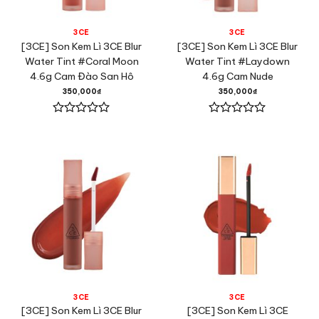
3CE
3CE
[3CE] Son Kem Lì 3CE Blur
[3CE] Son Kem Lì 3CE Blur
Water Tint #Coral Moon
Water Tint #Laydown
4.6g Cam Đào San Hô
4.6g Cam Nude
350,000
₫
350,000
₫
Được
Được
xếp
xếp
hạng
hạng
0
0
5
5
sao
sao
3CE
3CE
[3CE] Son Kem Lì 3CE Blur
[3CE] Son Kem Lì 3CE