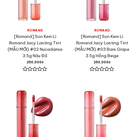
ROMAND
ROMAND
[Romand] Son Kem Lì
[Romand] Son Kem Lì
Romand Juicy Lasting Tint
Romand Juicy Lasting Tint
(MẪU MỚI) #02 Nucadamia
(MẪU MỚI) #03 Bare Grape
3.5g Nâu Đỏ
3.5g Hồng Beige
250,000
₫
250,000
₫
Được
Được
xếp
xếp
hạng
hạng
0
0
5
5
sao
sao