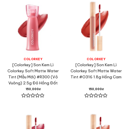
0
0
5
5
sao
sao
COLORKEY
COLORKEY
[Colorkey] Son Kem Lì
[Colorkey] Son Kem Lì
Colorkey Soft Matte Water
Colorkey Soft Matte Water
Tint (Mẫu Mới) #R300 (Vỏ
Tint #O316 1.8g Hồng Cam
Vuông) 2.5g Đỏ Hồng Đất
150,000
₫
150,000
₫
Được
Được
xếp
xếp
hạng
hạng
0
0
5
5
sao
sao