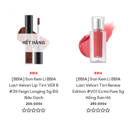
Được
Được
xếp
xếp
hạng
hạng
0
0
5
5
sao
sao
HẾT HÀNG
BBIA
BBIA
[BBIA] Son Kem Lì BBIA
[BBIA] Son Kem Lì BBIA
Last Velvet Lip Tint VER 8
Last Velvet Tint Renew
#39 Feign Longing 5g Đỏ
Edition #V01 Extra Pure 5g
Nâu Gạch
Hồng San Hô
200,000
₫
250,000
₫
Được
Được
xếp
xếp
hạng
hạng
0
0