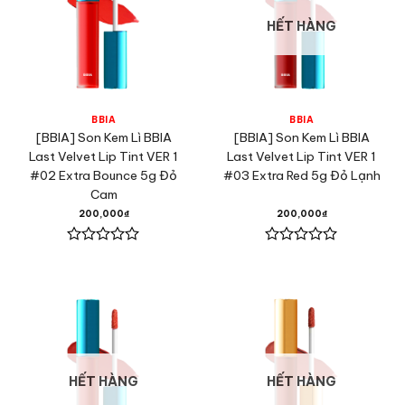
HẾT HÀNG
BBIA
BBIA
[BBIA] Son Kem Lì BBIA
[BBIA] Son Kem Lì BBIA
Last Velvet Lip Tint VER 1
Last Velvet Lip Tint VER 1
#02 Extra Bounce 5g Đỏ
#03 Extra Red 5g Đỏ Lạnh
Cam
200,000
₫
200,000
₫
Được
Được
xếp
xếp
hạng
hạng
0
0
5
5
sao
sao
HẾT HÀNG
HẾT HÀNG