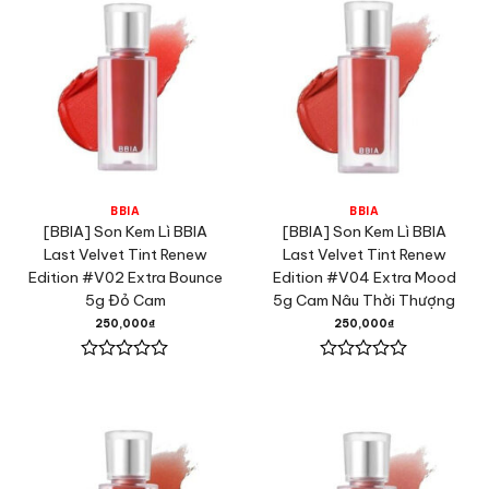
5
5
sao
sao
BBIA
BBIA
[BBIA] Son Kem Lì BBIA
[BBIA] Son Kem Lì BBIA
Last Velvet Tint Renew
Last Velvet Tint Renew
Edition #V02 Extra Bounce
Edition #V04 Extra Mood
5g Đỏ Cam
5g Cam Nâu Thời Thượng
250,000
₫
250,000
₫
Được
Được
xếp
xếp
hạng
hạng
0
0
5
5
sao
sao