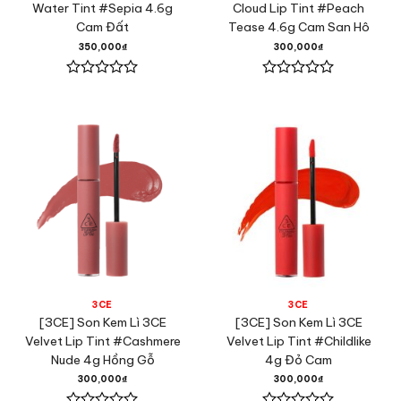
Water Tint #Sepia 4.6g
Cloud Lip Tint #Peach
Cam Đất
Tease 4.6g Cam San Hô
350,000
₫
300,000
₫
Được
Được
xếp
xếp
hạng
hạng
0
0
5
5
sao
sao
3CE
3CE
[3CE] Son Kem Lì 3CE
[3CE] Son Kem Lì 3CE
Velvet Lip Tint #Cashmere
Velvet Lip Tint #Childlike
Nude 4g Hồng Gỗ
4g Đỏ Cam
300,000
₫
300,000
₫