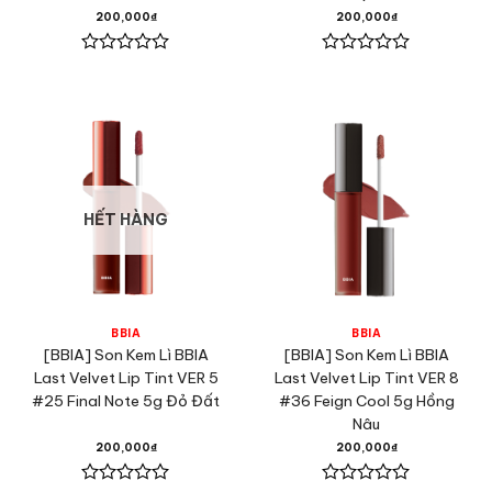
200,000
₫
200,000
₫
Được
Được
xếp
xếp
hạng
hạng
0
0
5
5
sao
sao
HẾT HÀNG
BBIA
BBIA
[BBIA] Son Kem Lì BBIA
[BBIA] Son Kem Lì BBIA
Last Velvet Lip Tint VER 5
Last Velvet Lip Tint VER 8
#25 Final Note 5g Đỏ Đất
#36 Feign Cool 5g Hồng
Nâu
200,000
₫
200,000
₫