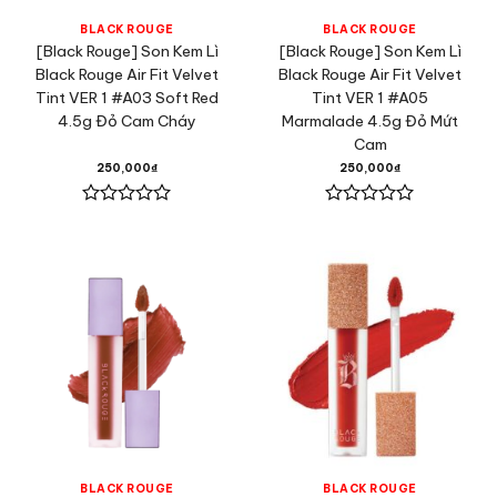
BLACK ROUGE
BLACK ROUGE
[Black Rouge] Son Kem Lì
[Black Rouge] Son Kem Lì
Black Rouge Air Fit Velvet
Black Rouge Air Fit Velvet
Tint VER 1 #A03 Soft Red
Tint VER 1 #A05
4.5g Đỏ Cam Cháy
Marmalade 4.5g Đỏ Mứt
Cam
250,000
₫
250,000
₫
Được
Được
xếp
xếp
hạng
hạng
0
0
5
5
sao
sao
BLACK ROUGE
BLACK ROUGE