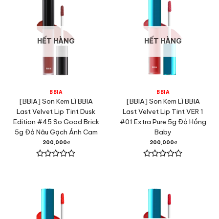
5
5
sao
sao
HẾT HÀNG
HẾT HÀNG
BBIA
BBIA
[BBIA] Son Kem Lì BBIA
[BBIA] Son Kem Lì BBIA
Last Velvet Lip Tint Dusk
Last Velvet Lip Tint VER 1
Edition #45 So Good Brick
#01 Extra Pure 5g Đỏ Hồng
5g Đỏ Nâu Gạch Ánh Cam
Baby
200,000
₫
200,000
₫
Được
Được
xếp
xếp
hạng
hạng
0
0
5
5
sao
sao