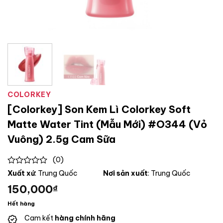
COLORKEY
[Colorkey] Son Kem Lì Colorkey Soft
Matte Water Tint (Mẫu Mới) #O344 (Vỏ
Vuông) 2.5g Cam Sữa
(0)
0
Xuất xứ
: Trung Quốc
Nơi sản xuất
: Trung Quốc
out
150,000
₫
of
5
Hết hàng
Cam kết
hàng chính hãng