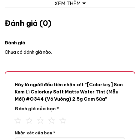
XEM THÊM
Đánh giá (0)
Đánh giá
Chưa có đánh giá nào.
Hãy là người đầu tiên nhận xét “[Colorkey] Son
Kem Lì Colorkey Soft Matte Water Tint (Mẫu
Mới) #O344 (Vỏ Vuông) 2.5g Cam Sữa”
Đánh giá của bạn
*
Son Kem Lì Colorkey Soft Matte Water Tint là lựa chọn lý
tưởng cho những cô nàng yêu thích vẻ đẹp nhẹ nhàng, tự
Nhận xét của bạn
*
nhiên nhưng vẫn nổi bật. Với công nghệ đột phá Watery