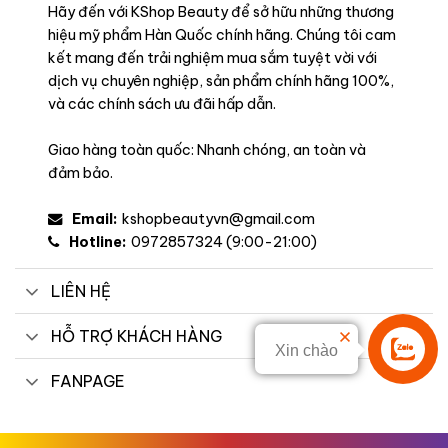
Hãy đến với KShop Beauty để sở hữu những thương
hiệu mỹ phẩm Hàn Quốc chính hãng. Chúng tôi cam
kết mang đến trải nghiệm mua sắm tuyệt vời với
dịch vụ chuyên nghiệp, sản phẩm chính hãng 100%,
và các chính sách ưu đãi hấp dẫn.
Giao hàng toàn quốc: Nhanh chóng, an toàn và
đảm bảo.
Email:
kshopbeautyvn@gmail.com
Công dụng
Hotline:
0972857324 (9:00-21:00)
Tạo hiệu ứng môi lì mỏng nhẹ: Son lên môi ban đầu bóng
nhẹ như nước, sau đó tiệp lại tạo lớp finish mờ lì tự nhiên,
LIÊN HỆ
mềm mại và không gây nặng môi.
HỖ TRỢ KHÁCH HÀNG
Giữ màu lâu trôi: Nhờ công nghệ Watery Matte, son bám
Xin chào
môi tốt, ít lem trôi khi ăn uống nhẹ.
Liên hệ
FANPAGE
Cấp ẩm và dưỡng môi: Thành phần chứa glycerin, squalane
và chiết xuất tơ tằm giúp môi luôn mềm mượt, không bị
khô căng sau nhiều giờ sử dụng.