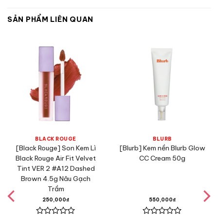
SẢN PHẨM LIÊN QUAN
BLACK ROUGE
BLURB
[Black Rouge] Son Kem Lì
[Blurb] Kem nền Blurb Glow
Black Rouge Air Fit Velvet
CC Cream 50g
Tint VER 2 #A12 Dashed
Brown 4.5g Nâu Gạch
Trầm
Thành phần
250,000
₫
550,000
₫
Glycerin: Dưỡng ẩm và giữ nước cho môi mềm mịn.