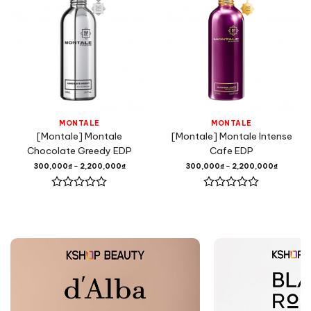
MONTALE
MONTALE
[Montale] Montale
[Montale] Montale Intense
Chocolate Greedy EDP
Cafe EDP
300,000
₫
–
2,200,000
₫
300,000
₫
–
2,200,000
₫
Được
Được
xếp
xếp
hạng
hạng
0
0
5
5
sao
sao