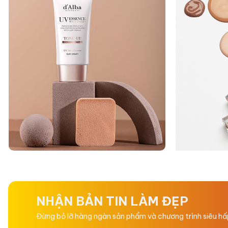
NHẬN BẢN TIN LÀM ĐẸP
Đừng bỏ lỡ hàng ngàn sản phẩm và chương trình siêu h