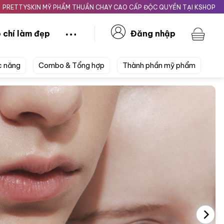
N MỸ PHẨM THUẦN CHAY CAO CẤP ĐỘC QUYỀN TẠI KSHOPBEAUTY.VN
 chí làm đẹp
Đăng nhập
c năng
Combo & Tổng hợp
Thành phần mỹ phẩm