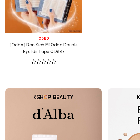
ODBO
[Odbo] Dán Kích Mí Odbo Double
Eyelids Tape OD847
Được
xếp
hạng
0
5
sao