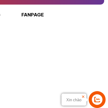
G
FANPAGE
Xin chào
Liên hệ