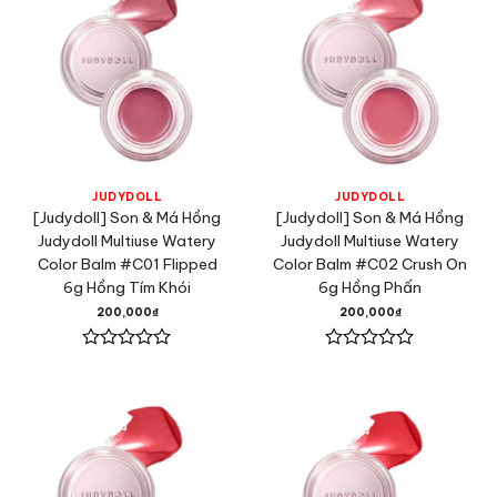
JUDYDOLL
JUDYDOLL
[Judydoll] Son & Má Hồng
[Judydoll] Son & Má Hồng
Judydoll Multiuse Watery
Judydoll Multiuse Watery
Color Balm #C01 Flipped
Color Balm #C02 Crush On
6g Hồng Tím Khói
6g Hồng Phấn
200,000
₫
200,000
₫
Được
Được
xếp
xếp
hạng
hạng
0
0
5
5
sao
sao