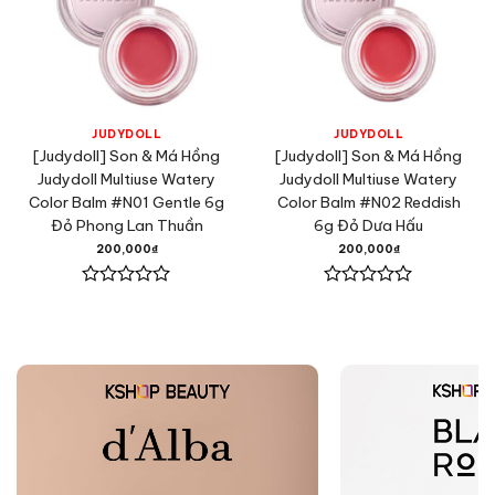
JUDYDOLL
JUDYDOLL
[Judydoll] Son & Má Hồng
[Judydoll] Son & Má Hồng
Judydoll Multiuse Watery
Judydoll Multiuse Watery
Color Balm #N01 Gentle 6g
Color Balm #N02 Reddish
Đỏ Phong Lan Thuần
6g Đỏ Dưa Hấu
200,000
₫
200,000
₫
Được
Được
xếp
xếp
hạng
hạng
0
0
5
5
sao
sao