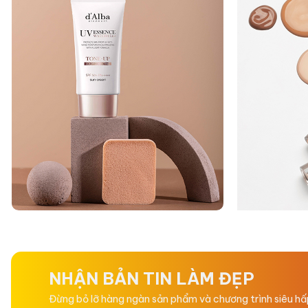
NHẬN BẢN TIN LÀM ĐẸP
Đừng bỏ lỡ hàng ngàn sản phẩm và chương trình siêu h