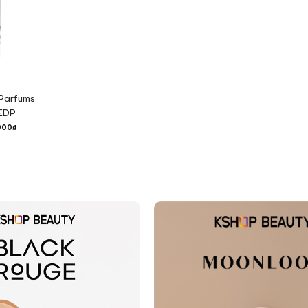
Parfums
EDP
000
₫