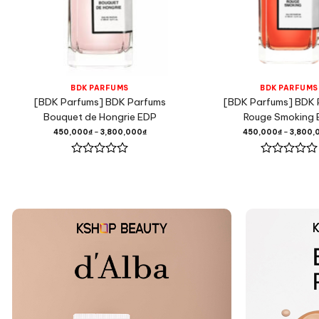
BDK PARFUMS
BDK PARFUMS
[BDK Parfums] BDK Parfums
[BDK Parfums] BDK 
Bouquet de Hongrie EDP
Rouge Smoking 
450,000
₫
–
3,800,000
₫
450,000
₫
–
3,800,
Được
Được
xếp
xếp
hạng
hạng
0
0
5
5
sao
sao