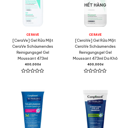
HẾT HÀNG
CERAVE
CERAVE
[CeraVe] Gel Rửa Mặt
[CeraVe] Gel Rửa Mặt
CeraVe Schäumendes
CeraVe Schäumendes
Reinigungsgel Gel
Reinigungsgel Gel
Moussant 473ml
Moussant 473ml Da Khô
400,000
₫
400,000
₫
Được
Được
xếp
xếp
hạng
hạng
0
0
5
5
sao
sao