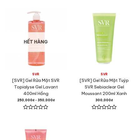
xếp
xếp
hạng
hạng
0
0
5
5
sao
sao
HẾT HÀNG
SVR
SVR
[SVR] Gel Rửa Mặt SVR
[SVR] Gel Rửa Mặt Tuýp
Topialyse Gel Lavant
SVR Sebiaclear Gel
400ml Hồng
Moussant 200ml Xanh
250,000
₫
–
350,000
₫
300,000
₫
Được
Được
xếp
xếp
hạng
hạng
0
0
5
5
sao
sao