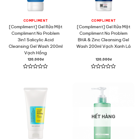
COMPLIMENT
COMPLIMENT
[Compliment] Gel Rửa Mặt
[Compliment] Gel Rửa Mặt
Compliment No Problem
Compliment No Problem
3in1 Salicylic Acid
BHA & Zinc Cleansing Gel
Cleansing Gel Wash 200ml
Wash 200ml Vạch Xanh Lá
Vạch Hồng
120,000
₫
120,000
₫
Được
Được
xếp
xếp
hạng
hạng
0
0
5
5
sao
sao
HẾT HÀNG