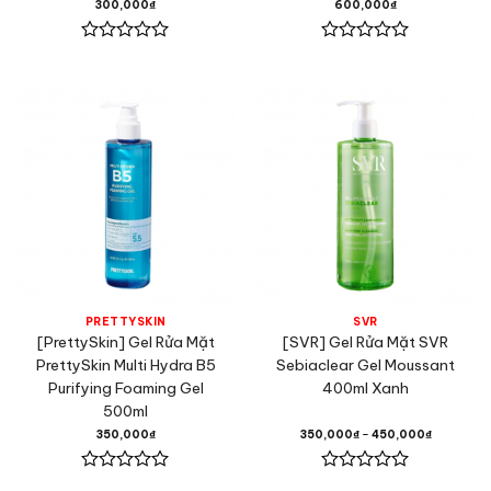
300,000
₫
600,000
₫
Được
Được
xếp
xếp
hạng
hạng
0
0
5
5
sao
sao
PRETTYSKIN
SVR
[PrettySkin] Gel Rửa Mặt
[SVR] Gel Rửa Mặt SVR
PrettySkin Multi Hydra B5
Sebiaclear Gel Moussant
Purifying Foaming Gel
400ml Xanh
500ml
350,000
₫
350,000
₫
–
450,000
₫
Được
Được