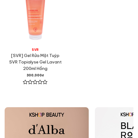
SVR
[SVR] Gel Rửa Mặt Tuýp
SVR Topialyse Gel Lavant
200ml Hồng
300,000
₫
Được
xếp
hạng
0
5
sao