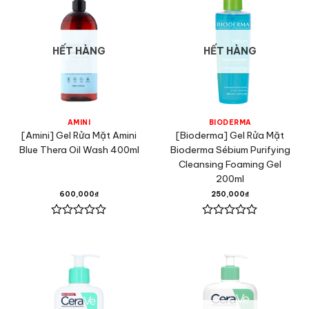
HẾT HÀNG
HẾT HÀNG
AMINI
BIODERMA
[Amini] Gel Rửa Mặt Amini
[Bioderma] Gel Rửa Mặt
Blue Thera Oil Wash 400ml
Bioderma Sébium Purifying
Cleansing Foaming Gel
200ml
600,000
₫
250,000
₫
Được
Được
xếp
xếp
hạng
hạng
0
0
5
5
sao
sao