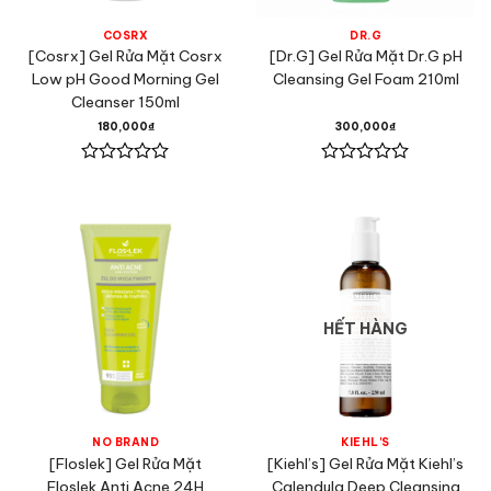
COSRX
DR.G
[Cosrx] Gel Rửa Mặt Cosrx
[Dr.G] Gel Rửa Mặt Dr.G pH
Low pH Good Morning Gel
Cleansing Gel Foam 210ml
Cleanser 150ml
180,000
₫
300,000
₫
Được
Được
xếp
xếp
hạng
hạng
0
0
5
5
sao
sao
HẾT HÀNG
NO BRAND
KIEHL'S
[Floslek] Gel Rửa Mặt
[Kiehl’s] Gel Rửa Mặt Kiehl’s
Floslek Anti Acne 24H
Calendula Deep Cleansing