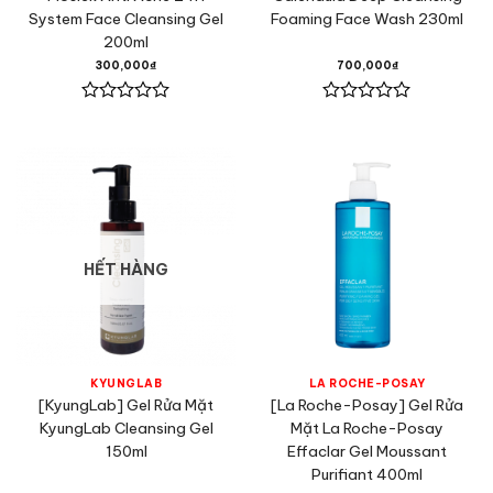
System Face Cleansing Gel
Foaming Face Wash 230ml
200ml
300,000
₫
700,000
₫
Được
Được
xếp
xếp
hạng
hạng
0
0
5
5
sao
sao
HẾT HÀNG
KYUNGLAB
LA ROCHE-POSAY
[KyungLab] Gel Rửa Mặt
[La Roche-Posay] Gel Rửa
KyungLab Cleansing Gel
Mặt La Roche-Posay
150ml
Effaclar Gel Moussant
Purifiant 400ml