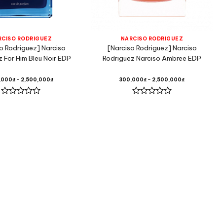
RCISO RODRIGUEZ
NARCISO RODRIGUEZ
o Rodriguez] Narciso
[Narciso Rodriguez] Narciso
 For Him Bleu Noir EDP
Rodriguez Narciso Ambree EDP
,000
₫
–
2,500,000
₫
300,000
₫
–
2,500,000
₫
Được
Được
xếp
xếp
hạng
hạng
0
0
5
5
sao
sao