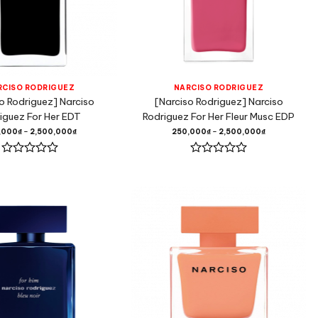
RCISO RODRIGUEZ
NARCISO RODRIGUEZ
o Rodriguez] Narciso
[Narciso Rodriguez] Narciso
iguez For Her EDT
Rodriguez For Her Fleur Musc EDP
,000
₫
–
2,500,000
₫
250,000
₫
–
2,500,000
₫
Được
Được
xếp
xếp
hạng
hạng
0
0
5
5
sao
sao