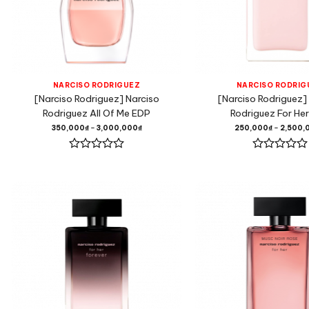
NARCISO RODRIGUEZ
NARCISO RODRIG
[Narciso Rodriguez] Narciso
[Narciso Rodriguez]
Rodriguez All Of Me EDP
Rodriguez For He
350,000
₫
–
3,000,000
₫
250,000
₫
–
2,500,
Được
Được
xếp
xếp
hạng
hạng
0
0
5
5
sao
sao