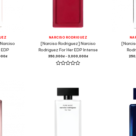
UEZ
NARCISO RODRIGUEZ
NA
 Narciso
[Narciso Rodriguez] Narciso
[Narcis
r EDP
Rodriguez For Her EDP Intense
Rodr
000
₫
350,000
₫
–
3,000,000
₫
250
Được
xếp
hạng
0
5
sao