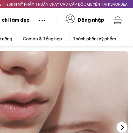
ẨM THUẦN CHAY CAO CẤP ĐỘC QUYỀN TẠI KSHOPBEAUTY.VN
Giao nh
 chí làm đẹp
Đăng nhập
c năng
Combo & Tổng hợp
Thành phần mỹ phẩm