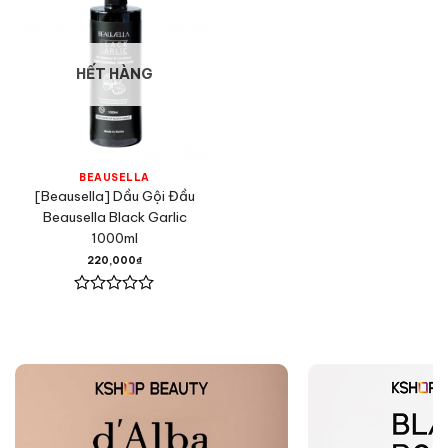
HẾT HÀNG
BEAUSELLA
[Beausella] Dầu Gội Đầu
Beausella Black Garlic
1000ml
220,000
₫
Được
xếp
hạng
0
5
sao