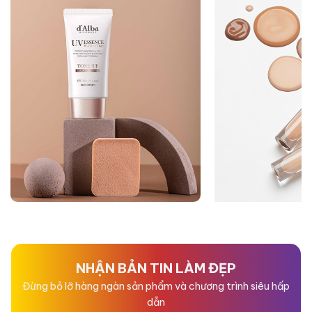
NHẬN BẢN TIN LÀM ĐẸP
Đừng bỏ lỡ hàng ngàn sản phẩm và chương trình siêu hấp
dẫn