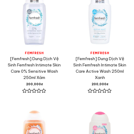
FEMFRESH
FEMFRESH
[Femfresh] Dung Dịch Vệ
[Femfresh] Dung Dịch Vệ
Sinh Femfresh Intimate Skin
Sinh Femfresh Intimate Skin
Care 0% Sensitive Wash
Care Active Wash 250ml
250ml Xám
Xanh
200,000
₫
200,000
₫
Được
Được
xếp
xếp
hạng
hạng
0
0
5
5
sao
sao