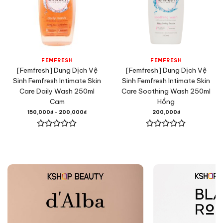
FEMFRESH
FEMFRESH
[Femfresh] Dung Dịch Vệ
[Femfresh] Dung Dịch Vệ
Sinh Femfresh Intimate Skin
Sinh Femfresh Intimate Skin
Care Daily Wash 250ml
Care Soothing Wash 250ml
Cam
Hồng
150,000
₫
–
200,000
₫
200,000
₫
Được
Được
xếp
xếp
hạng
hạng
0
0
5
5
sao
sao