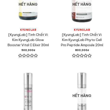
HẾT HÀNG
HẾT HÀNG
KYUNGLAB
KYUNGLAB
[KyungLab] Tinh Chất Vi
[KyungLab] Tinh Chất Vi
Kim KyungLab Glow
Kim KyungLab Phyto Cell
Booster Vital C Elixir 30ml
Pro Peptide Ampoule 20ml
500,000
₫
800,000
₫
Được
Được
xếp
xếp
hạng
hạng
0
0
5
5
sao
sao
HẾT HÀNG