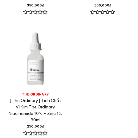
350,000
₫
350,000
₫
Được
Được
xếp
xếp
hạng
hạng
0
0
5
5
sao
sao
THE ORDINARY
[The Ordinary] Tinh Chất
Vi Kim The Ordinary
Niacinamide 10% + Zinc 1%
30ml
250,000
₫