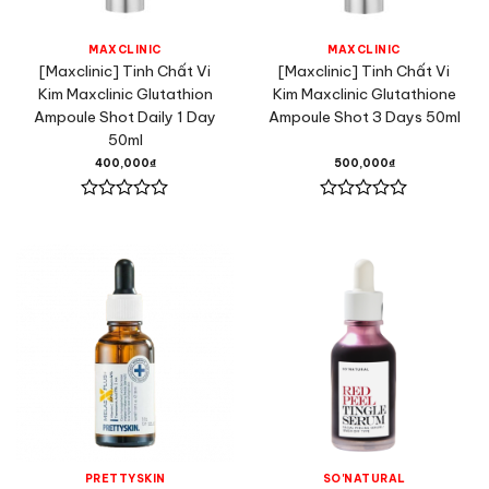
MAXCLINIC
MAXCLINIC
[Maxclinic] Tinh Chất Vi
[Maxclinic] Tinh Chất Vi
Kim Maxclinic Glutathion
Kim Maxclinic Glutathione
Ampoule Shot Daily 1 Day
Ampoule Shot 3 Days 50ml
50ml
400,000
₫
500,000
₫
Được
Được
xếp
xếp
hạng
hạng
0
0
5
5
sao
sao
PRETTYSKIN
SO'NATURAL