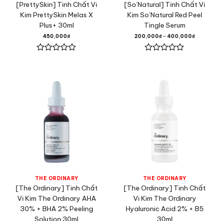
[PrettySkin] Tinh Chất Vi
[So’Natural] Tinh Chất Vi
Kim PrettySkin Melas X
Kim So’Natural Red Peel
Plus+ 30ml
Tingle Serum
450,000
₫
200,000
₫
–
400,000
₫
Được
Được
xếp
xếp
hạng
hạng
0
0
5
5
sao
sao
THE ORDINARY
THE ORDINARY
[The Ordinary] Tinh Chất
[The Ordinary] Tinh Chất
Vi Kim The Ordinary AHA
Vi Kim The Ordinary
30% + BHA 2% Peeling
Hyaluronic Acid 2% + B5
Solution 30ml
30ml