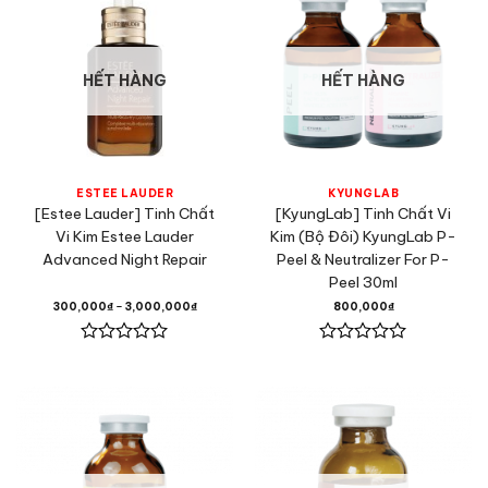
HẾT HÀNG
HẾT HÀNG
ESTEE LAUDER
KYUNGLAB
[Estee Lauder] Tinh Chất
[KyungLab] Tinh Chất Vi
Vi Kim Estee Lauder
Kim (Bộ Đôi) KyungLab P-
Advanced Night Repair
Peel & Neutralizer For P-
Peel 30ml
300,000
₫
–
3,000,000
₫
800,000
₫
Được
Được
xếp
xếp
hạng
hạng
0
0
5
5
sao
sao