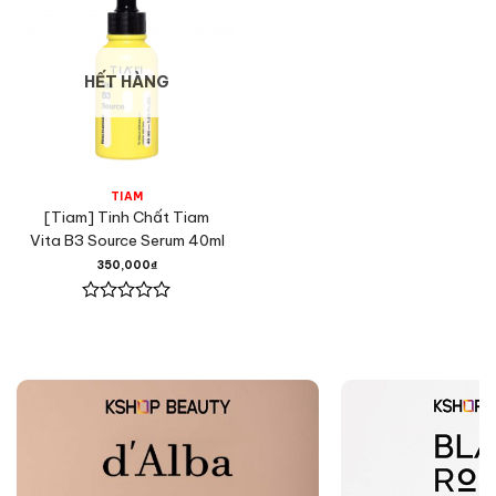
HẾT HÀNG
TIAM
[Tiam] Tinh Chất Tiam
Vita B3 Source Serum 40ml
350,000
₫
Được
xếp
hạng
0
5
sao