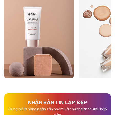
NHẬN BẢN TIN LÀM ĐẸP
Đừng bỏ lỡ hàng ngàn sản phẩm và chương trình siêu hấp
dẫn