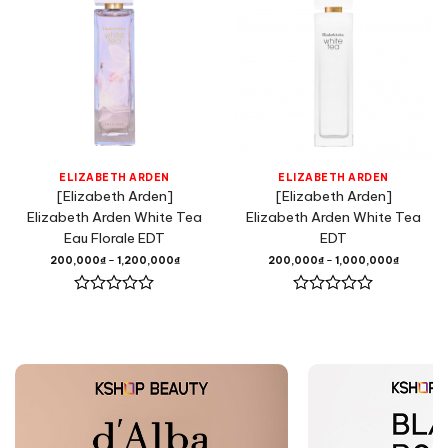
ELIZABETH ARDEN
ELIZABETH ARDEN
[Elizabeth Arden]
[Elizabeth Arden]
Elizabeth Arden White Tea
Elizabeth Arden White Tea
Eau Florale EDT
EDT
200,000
₫
–
1,200,000
₫
200,000
₫
–
1,000,000
₫
Được
Được
xếp
xếp
hạng
hạng
0
0
5
5
sao
sao