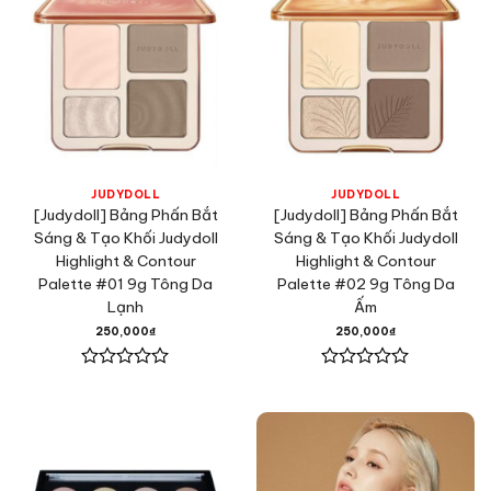
JUDYDOLL
JUDYDOLL
[Judydoll] Bảng Phấn Bắt
[Judydoll] Bảng Phấn Bắt
Sáng & Tạo Khối Judydoll
Sáng & Tạo Khối Judydoll
Highlight & Contour
Highlight & Contour
Palette #01 9g Tông Da
Palette #02 9g Tông Da
Lạnh
Ấm
250,000
₫
250,000
₫
Được
Được
xếp
xếp
hạng
hạng
0
0
5
5
sao
sao