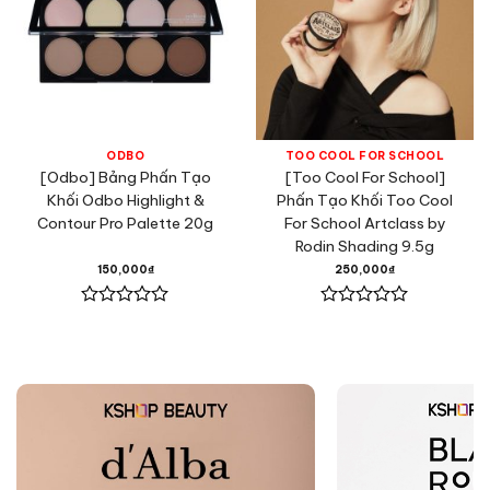
ODBO
TOO COOL FOR SCHOOL
[Odbo] Bảng Phấn Tạo
[Too Cool For School]
Khối Odbo Highlight &
Phấn Tạo Khối Too Cool
Contour Pro Palette 20g
For School Artclass by
Rodin Shading 9.5g
150,000
₫
250,000
₫
Được
Được
xếp
xếp
hạng
hạng
0
0
5
5
sao
sao