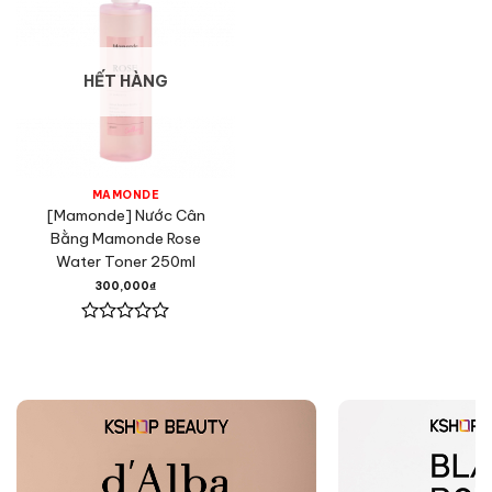
HẾT HÀNG
MAMONDE
[Mamonde] Nước Cân
Bằng Mamonde Rose
Water Toner 250ml
300,000
₫
Được
xếp
hạng
0
5
sao