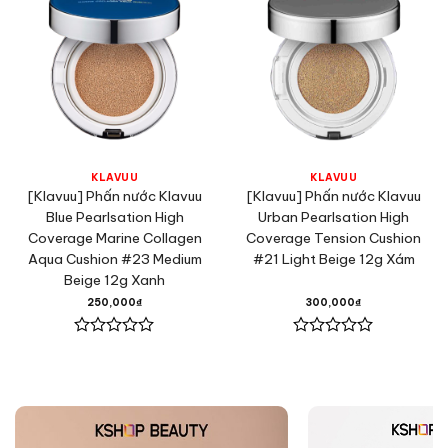
KLAVUU
KLAVUU
[Klavuu] Phấn nước Klavuu
[Klavuu] Phấn nước Klavuu
Blue Pearlsation High
Urban Pearlsation High
Coverage Marine Collagen
Coverage Tension Cushion
Aqua Cushion #23 Medium
#21 Light Beige 12g Xám
Beige 12g Xanh
250,000
₫
300,000
₫
Được
Được
xếp
xếp
hạng
hạng
0
0
5
5
sao
sao