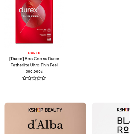
DUREX
[Durex] Bao Cao su Durex
Fetherlite Ultra Thin Feel
300,000
₫
Được
xếp
hạng
0
5
sao