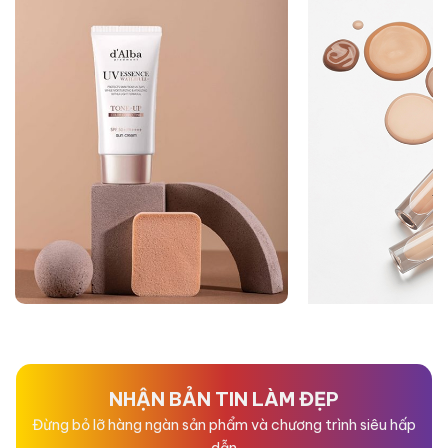
NHẬN BẢN TIN LÀM ĐẸP
Đừng bỏ lỡ hàng ngàn sản phẩm và chương trình siêu hấp
dẫn