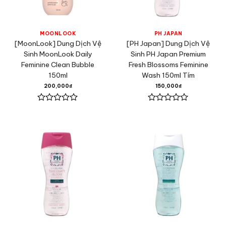
MOONLOOK
PH JAPAN
[MoonLook] Dung Dịch Vệ
[PH Japan] Dung Dịch Vệ
Sinh MoonLook Daily
Sinh PH Japan Premium
Feminine Clean Bubble
Fresh Blossoms Feminine
150ml
Wash 150ml Tím
200,000
₫
150,000
₫
Được
Được
xếp
xếp
hạng
hạng
0
0
5
5
sao
sao