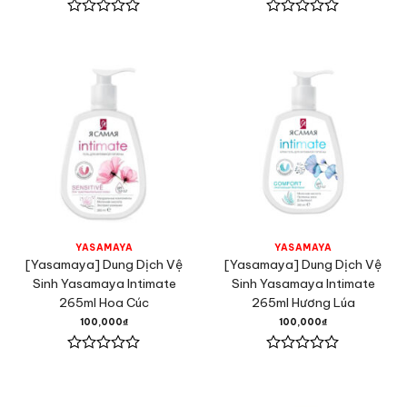
Được
Được
xếp
xếp
hạng
hạng
0
0
5
5
sao
sao
YASAMAYA
YASAMAYA
[Yasamaya] Dung Dịch Vệ
[Yasamaya] Dung Dịch Vệ
Sinh Yasamaya Intimate
Sinh Yasamaya Intimate
265ml Hoa Cúc
265ml Hương Lúa
100,000
₫
100,000
₫
Được
Được
xếp
xếp
hạng
hạng