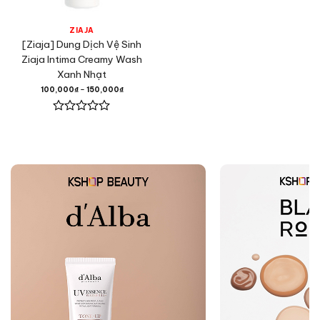
ZIAJA
[Ziaja] Dung Dịch Vệ Sinh
Ziaja Intima Creamy Wash
Xanh Nhạt
100,000
₫
–
150,000
₫
Được
xếp
hạng
0
5
sao