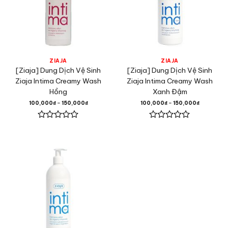
ZIAJA
ZIAJA
[Ziaja] Dung Dịch Vệ Sinh
[Ziaja] Dung Dịch Vệ Sinh
Ziaja Intima Creamy Wash
Ziaja Intima Creamy Wash
Hồng
Xanh Đậm
100,000
₫
–
150,000
₫
100,000
₫
–
150,000
₫
Được
Được
xếp
xếp
hạng
hạng
0
0
5
5
sao
sao