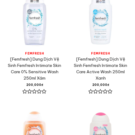
FEMFRESH
FEMFRESH
[Femfresh] Dung Dịch Vệ
[Femfresh] Dung Dịch Vệ
Sinh Femfresh Intimate Skin
Sinh Femfresh Intimate Skin
Care 0% Sensitive Wash
Care Active Wash 250ml
250ml Xám
Xanh
200,000
₫
200,000
₫
Được
Được
xếp
xếp
hạng
hạng
0
0
5
5
sao
sao