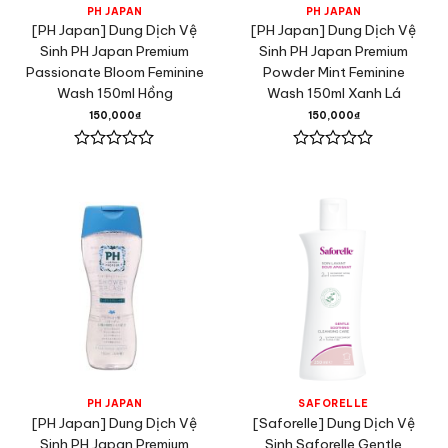
PH JAPAN
PH JAPAN
[PH Japan] Dung Dịch Vệ
[PH Japan] Dung Dịch Vệ
Sinh PH Japan Premium
Sinh PH Japan Premium
Passionate Bloom Feminine
Powder Mint Feminine
Wash 150ml Hồng
Wash 150ml Xanh Lá
150,000
₫
150,000
₫
Được
Được
xếp
xếp
hạng
hạng
0
0
5
5
sao
sao
PH JAPAN
SAFORELLE
[PH Japan] Dung Dịch Vệ
[Saforelle] Dung Dịch Vệ
Sinh PH Japan Premium
Sinh Saforelle Gentle