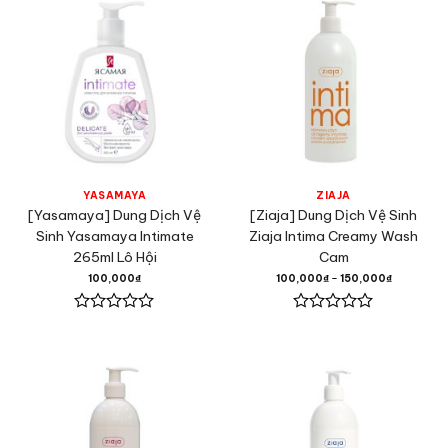
0
0
5
5
sao
sao
YASAMAYA
ZIAJA
[Yasamaya] Dung Dịch Vệ
[Ziaja] Dung Dịch Vệ Sinh
Sinh Yasamaya Intimate
Ziaja Intima Creamy Wash
265ml Lô Hội
Cam
100,000
₫
100,000
₫
–
150,000
₫
Được
Được
xếp
xếp
hạng
hạng
0
0
5
5
sao
sao