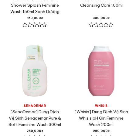
Shower Splash Feminine
Cleansing Care 100ml
Wash 150ml Xanh Dương
150,000
₫
300,000
₫
Được
Được
xếp
xếp
hạng
hạng
0
0
5
5
sao
sao
SENADEMAR
WHISIS
[SenaDemar] Dung Dịch
[Whisis] Dung Dịch Vệ Sinh
Vệ Sinh Senademar Pure &
Whisis pH Girl Feminine
Soft Feminine Wash 300ml
Wash 200ml
250,000
₫
250,000
₫