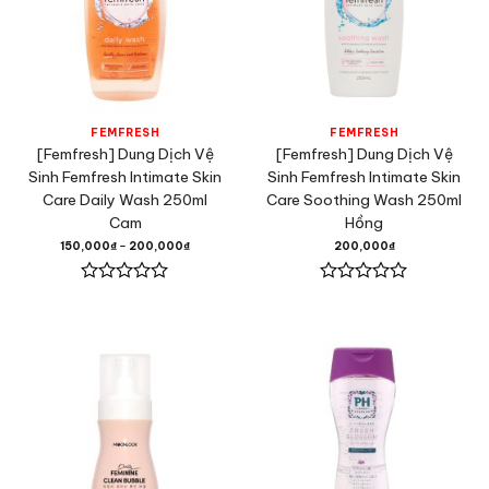
FEMFRESH
FEMFRESH
[Femfresh] Dung Dịch Vệ
[Femfresh] Dung Dịch Vệ
Sinh Femfresh Intimate Skin
Sinh Femfresh Intimate Skin
Care Daily Wash 250ml
Care Soothing Wash 250ml
Cam
Hồng
150,000
₫
–
200,000
₫
200,000
₫
Được
Được
xếp
xếp
hạng
hạng
0
0
5
5
sao
sao