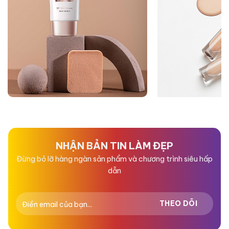
NHẬN BẢN TIN LÀM ĐẸP
Đừng bỏ lỡ hàng ngàn sản phẩm và chương trình siêu hấp
dẫn