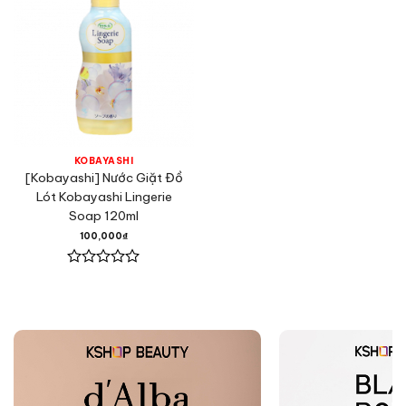
KOBAYASHI
[Kobayashi] Nước Giặt Đồ
Lót Kobayashi Lingerie
Soap 120ml
100,000
₫
Được
xếp
hạng
0
5
sao