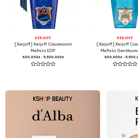
XERJOFF
XERJOFF
[Xerjoff] Xerjoff Casamorati
[Xerjoff] Xerjoff Ca
Mefisto EDP
Mefisto Gentiluo
600,000
₫
–
5,500,000
₫
600,000
₫
–
5,500,
Được
Được
xếp
xếp
hạng
hạng
0
0
5
5
sao
sao