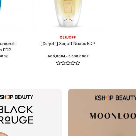
XERJOFF
samorati
[Xerjoff] Xerjoff Naxos EDP
mo EDP
000
₫
600,000
₫
–
5,500,000
₫
Được
xếp
hạng
0
5
sao