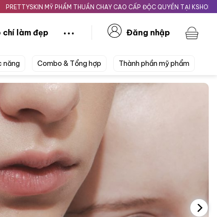
N MỸ PHẨM THUẦN CHAY CAO CẤP ĐỘC QUYỀN TẠI KSHOPBEAUTY.VN
 chí làm đẹp
Đăng nhập
c năng
Combo & Tổng hợp
Thành phần mỹ phẩm