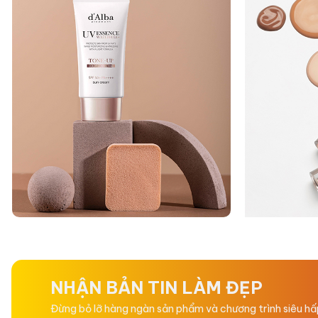
NHẬN BẢN TIN LÀM ĐẸP
Đừng bỏ lỡ hàng ngàn sản phẩm và chương trình siêu h