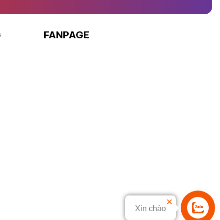
G
FANPAGE
Xin chào
Liên hệ