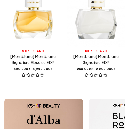
MONTBLANC
MONTBLANC
[Montblanc] Montblanc
[Montblanc] Montblanc
Signature Absolue EDP
Signature EDP
250,000
₫
–
2,200,000
₫
250,000
₫
–
2,000,000
₫
Được
Được
xếp
xếp
hạng
hạng
0
0
5
5
sao
sao