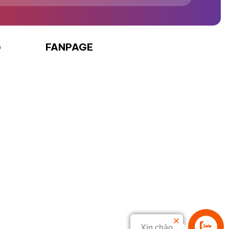
G
FANPAGE
Xin chào