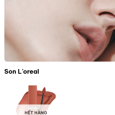
Son L'oreal
HẾT HÀNG