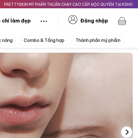
N MỸ PHẨM THUẦN CHAY CAO CẤP ĐỘC QUYỀN TẠI KSHOPBEAUTY.VN
 chí làm đẹp
Đăng nhập
c năng
Combo & Tổng hợp
Thành phần mỹ phẩm