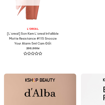
L'OREAL
[L’oreal] Son Kem L’oreal Infallible
Matte Resistance #115 Snooze
Your Alarm 5ml Cam Đất
200,000
₫
Được
xếp
hạng
0
5
sao