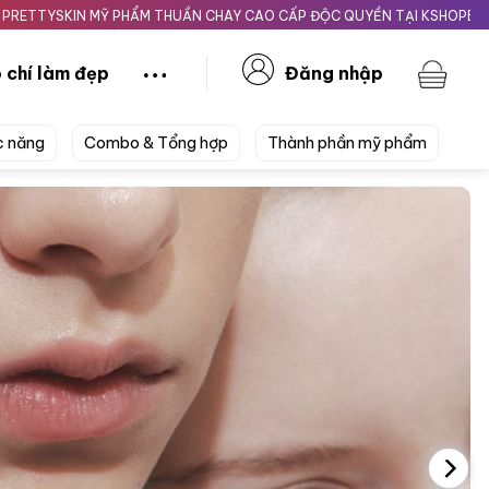
N MỸ PHẨM THUẦN CHAY CAO CẤP ĐỘC QUYỀN TẠI KSHOPBEAUTY.VN
 chí làm đẹp
Đăng nhập
c năng
Combo & Tổng hợp
Thành phần mỹ phẩm