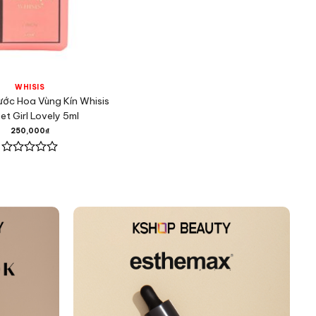
WHISIS
ước Hoa Vùng Kín Whisis
t Girl Lovely 5ml
250,000
₫
Được
xếp
hạng
0
5
sao