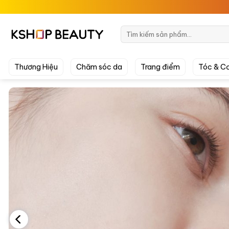
Chuyển
đến
nội
Tìm
kiếm:
dung
Thương Hiệu
Chăm sóc da
Trang điểm
Tóc & Cơ