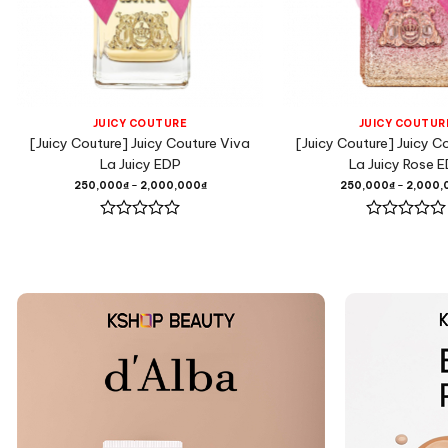
JUICY COUTURE
JUICY COUTUR
[Juicy Couture] Juicy Couture Viva
[Juicy Couture] Juicy C
La Juicy EDP
La Juicy Rose 
250,000
₫
–
2,000,000
₫
250,000
₫
–
2,000,
Được
Được
xếp
xếp
hạng
hạng
0
0
5
5
sao
sao