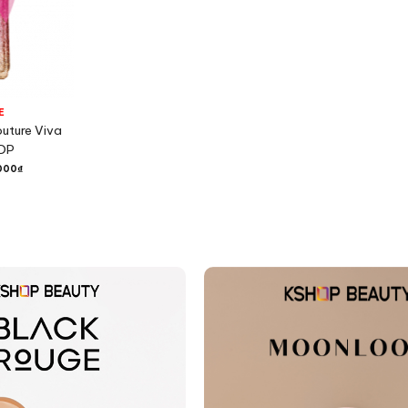
E
outure Viva
EDP
000
₫