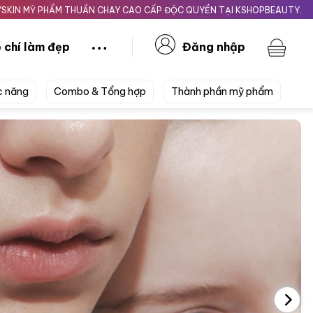
M THUẦN CHAY CAO CẤP ĐỘC QUYỀN TẠI KSHOPBEAUTY.VN
Giao nhan
 chí làm đẹp
Đăng nhập
c năng
Combo & Tổng hợp
Thành phần mỹ phẩm