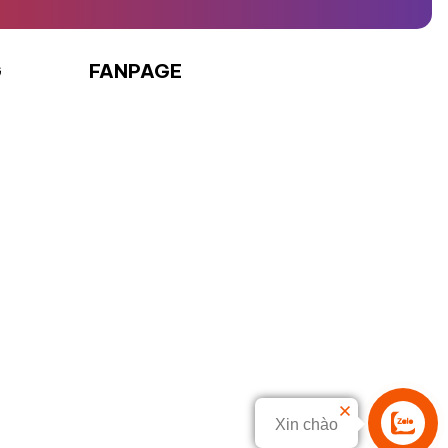
G
FANPAGE
Xin chào
Liên hệ