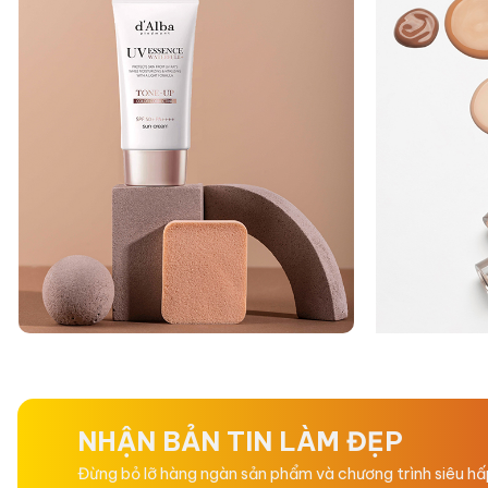
NHẬN BẢN TIN LÀM ĐẸP
Đừng bỏ lỡ hàng ngàn sản phẩm và chương trình siêu h