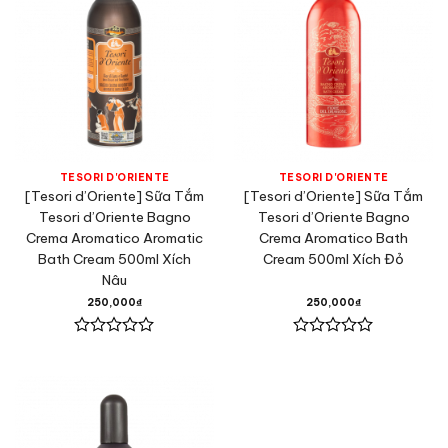
TESORI D'ORIENTE
TESORI D'ORIENTE
[Tesori d’Oriente] Sữa Tắm
[Tesori d’Oriente] Sữa Tắm
Tesori d’Oriente Bagno
Tesori d’Oriente Bagno
Crema Aromatico Aromatic
Crema Aromatico Bath
Bath Cream 500ml Xích
Cream 500ml Xích Đỏ
Nâu
250,000
₫
250,000
₫
Được
Được
xếp
xếp
hạng
hạng
0
0
5
5
sao
sao