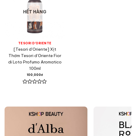
HẾT HÀNG
TESORI D'ORIENTE
[Tesori d’Oriente] Xịt
Thơm Tesori d’Oriente Fior
di Loto Profumo Aromatico
100ml
100,000
₫
Được
xếp
hạng
0
5
sao