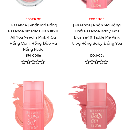
ESSENCE
ESSENCE
[Essence] Phấn Má Hồng
[Essence] Phấn Má Hồng
Essence Mosaic Blush #20
Thỏi Essence Baby Got
All You Need Is Pink 4.5g
Blush #10 Tickle Me Pink
Hồng Cam, Hồng Đào và
5.5g Hồng Baby Đáng Yêu
Hồng Nude
150,000
₫
150,000
₫
Được
Được
xếp
xếp
hạng
hạng
0
0
5
5
sao
sao