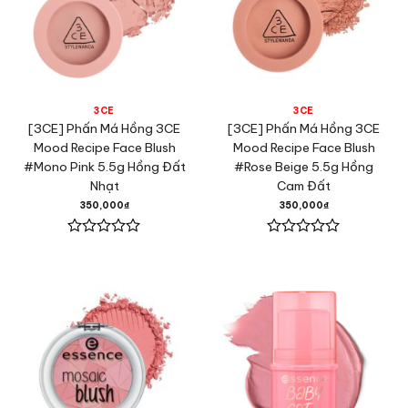
3CE
3CE
[3CE] Phấn Má Hồng 3CE
[3CE] Phấn Má Hồng 3CE
Mood Recipe Face Blush
Mood Recipe Face Blush
#Mono Pink 5.5g Hồng Đất
#Rose Beige 5.5g Hồng
Nhạt
Cam Đất
350,000
₫
350,000
₫
Được
Được
xếp
xếp
hạng
hạng
0
0
5
5
sao
sao