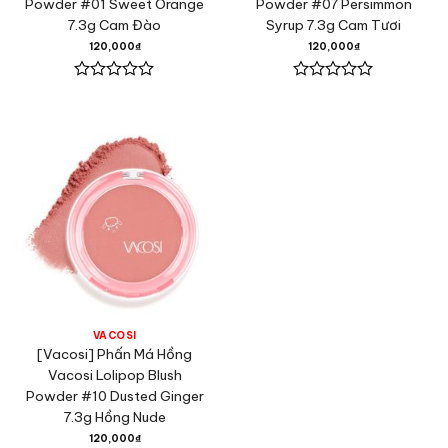
Powder #01 Sweet Orange
Powder #07 Persimmon
7.3g Cam Đào
Syrup 7.3g Cam Tươi
120,000
₫
120,000
₫
Được
Được
xếp
xếp
hạng
hạng
0
0
5
5
sao
sao
VACOSI
[Vacosi] Phấn Má Hồng
Vacosi Lolipop Blush
Powder #10 Dusted Ginger
7.3g Hồng Nude
120,000
₫