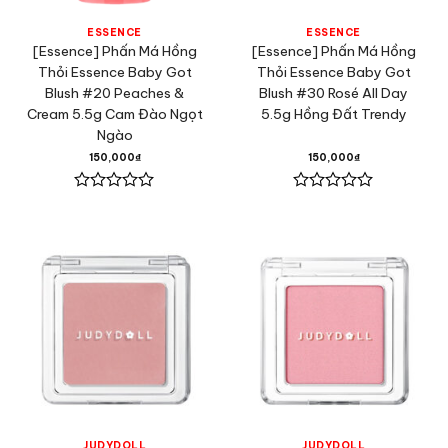
ESSENCE
ESSENCE
[Essence] Phấn Má Hồng
[Essence] Phấn Má Hồng
Thỏi Essence Baby Got
Thỏi Essence Baby Got
Blush #20 Peaches &
Blush #30 Rosé All Day
Cream 5.5g Cam Đào Ngọt
5.5g Hồng Đất Trendy
Ngào
150,000
₫
150,000
₫
Được
Được
xếp
xếp
hạng
hạng
0
0
5
5
sao
sao
JUDYDOLL
JUDYDOLL