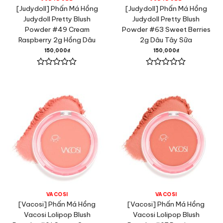
[Judydoll] Phấn Má Hồng
[Judydoll] Phấn Má Hồng
Judydoll Pretty Blush
Judydoll Pretty Blush
Powder #49 Cream
Powder #63 Sweet Berries
Raspberry 2g Hồng Dâu
2g Dâu Tây Sữa
150,000
₫
150,000
₫
Được
Được
xếp
xếp
hạng
hạng
0
0
5
5
sao
sao
VACOSI
VACOSI
[Vacosi] Phấn Má Hồng
[Vacosi] Phấn Má Hồng
Vacosi Lolipop Blush
Vacosi Lolipop Blush