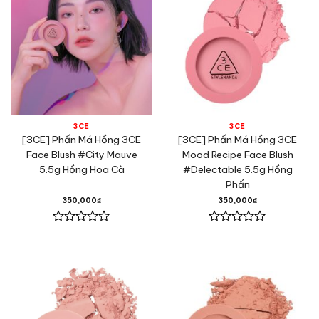
3CE
3CE
[3CE] Phấn Má Hồng 3CE
[3CE] Phấn Má Hồng 3CE
Face Blush #City Mauve
Mood Recipe Face Blush
5.5g Hồng Hoa Cà
#Delectable 5.5g Hồng
Phấn
350,000
₫
350,000
₫
Được
Được
xếp
xếp
hạng
hạng
0
0
5
5
sao
sao