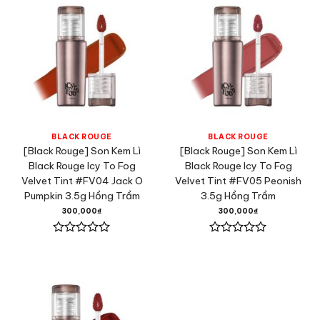
5
5
sao
sao
BLACK ROUGE
BLACK ROUGE
[Black Rouge] Son Kem Lì
[Black Rouge] Son Kem Lì
Black Rouge Icy To Fog
Black Rouge Icy To Fog
Velvet Tint #FV04 Jack O
Velvet Tint #FV05 Peonish
Pumpkin 3.5g Hồng Trầm
3.5g Hồng Trầm
300,000
₫
300,000
₫
Được
Được
xếp
xếp
hạng
hạng
0
0
5
5
sao
sao