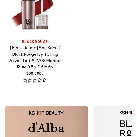
BLACK ROUGE
[Black Rouge] Son Kem Lì
Black Rouge Icy To Fog
Velvet Tint #FV06 Maroon
Plum 3.5g Đỏ Mận
300,000
₫
Được
xếp
hạng
0
5
sao