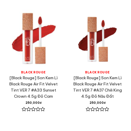
Được
Được
xếp
xếp
hạng
hạng
0
0
5
5
sao
sao
BLACK ROUGE
BLACK ROUGE
[Black Rouge] Son Kem Lì
[Black Rouge] Son Kem Lì
Black Rouge Air Fit Velvet
Black Rouge Air Fit Velvet
Tint VER 7 #A33 Sunset
Tint VER 7 #A37 Chili King
Crown 4.5g Đỏ Cam
4.5g Đỏ Nâu Đất
250,000
₫
250,000
₫
Được
Được
xếp
xếp
hạng
hạng
0
0