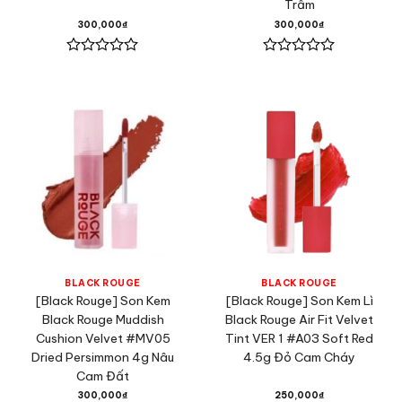
Trầm
300,000
₫
300,000
₫
Được
Được
xếp
xếp
hạng
hạng
0
0
5
5
sao
sao
BLACK ROUGE
BLACK ROUGE
[Black Rouge] Son Kem
[Black Rouge] Son Kem Lì
Black Rouge Muddish
Black Rouge Air Fit Velvet
Cushion Velvet #MV05
Tint VER 1 #A03 Soft Red
Dried Persimmon 4g Nâu
4.5g Đỏ Cam Cháy
Cam Đất
300,000
₫
250,000
₫