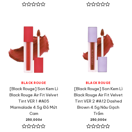
Được
Được
xếp
xếp
hạng
hạng
0
0
5
5
sao
sao
BLACK ROUGE
BLACK ROUGE
[Black Rouge] Son Kem Lì
[Black Rouge] Son Kem Lì
Black Rouge Air Fit Velvet
Black Rouge Air Fit Velvet
Tint VER 1 #A05
Tint VER 2 #A12 Dashed
Marmalade 4.5g Đỏ Mứt
Brown 4.5g Nâu Gạch
Cam
Trầm
250,000
₫
250,000
₫