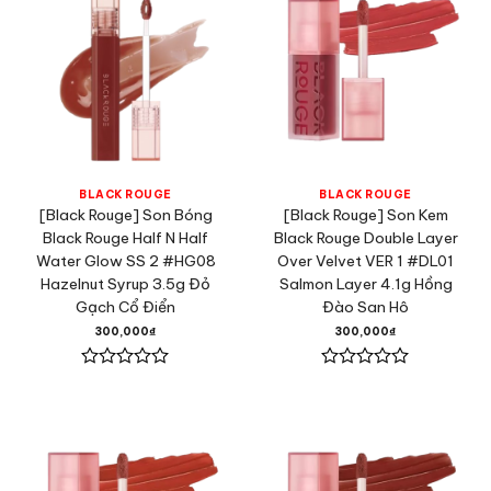
BLACK ROUGE
BLACK ROUGE
[Black Rouge] Son Bóng
[Black Rouge] Son Kem
Black Rouge Half N Half
Black Rouge Double Layer
Water Glow SS 2 #HG08
Over Velvet VER 1 #DL01
Hazelnut Syrup 3.5g Đỏ
Salmon Layer 4.1g Hồng
Gạch Cổ Điển
Đào San Hô
300,000
₫
300,000
₫
Được
Được
xếp
xếp
hạng
hạng
0
0
5
5
sao
sao