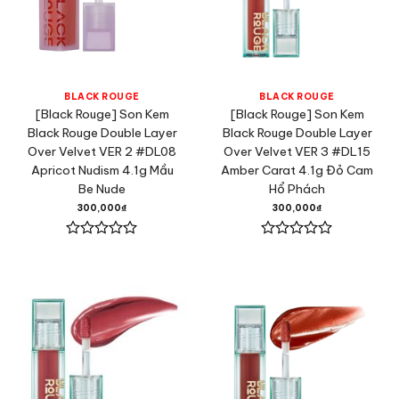
BLACK ROUGE
BLACK ROUGE
[Black Rouge] Son Kem
[Black Rouge] Son Kem
Black Rouge Double Layer
Black Rouge Double Layer
Over Velvet VER 2 #DL08
Over Velvet VER 3 #DL15
Apricot Nudism 4.1g Mầu
Amber Carat 4.1g Đỏ Cam
Be Nude
Hổ Phách
300,000
₫
300,000
₫
Được
Được
xếp
xếp
hạng
hạng
0
0
5
5
sao
sao