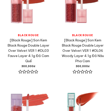
BLACK ROUGE
BLACK ROUGE
[Black Rouge] Son Kem
[Black Rouge] Son Kem
Black Rouge Double Layer
Black Rouge Double Layer
Over Velvet VER 1 #DL03
Over Velvet VER 1 #DL06
Fauve Layer 4.1g Đỏ Cam
Woody Layer 4.1g Đỏ Nâu
Quế
Pha Cam
300,000
₫
300,000
₫
Được
Được
xếp
xếp
hạng
hạng
0
0
5
5
sao
sao