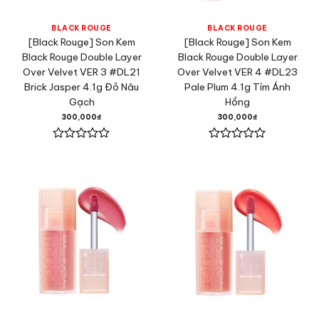
BLACK ROUGE
BLACK ROUGE
[Black Rouge] Son Kem
[Black Rouge] Son Kem
Black Rouge Double Layer
Black Rouge Double Layer
Over Velvet VER 3 #DL21
Over Velvet VER 4 #DL23
Brick Jasper 4.1g Đỏ Nâu
Pale Plum 4.1g Tím Ánh
Gạch
Hồng
300,000
₫
300,000
₫
Được
Được
xếp
xếp
hạng
hạng
0
0
5
5
sao
sao