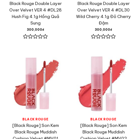
Black Rouge Double Layer
Black Rouge Double Layer
Over Velvet VER 4 #DL28
Over Velvet VER 4 #DL30
Hush Fig 4.1g Hồng Quả
Wild Cherry 4.1g Đỏ Cherry
Sung
Đậm
300,000
₫
300,000
₫
Được
Được
xếp
xếp
hạng
hạng
0
0
5
5
sao
sao
BLACK ROUGE
BLACK ROUGE
[Black Rouge] Son Kem
[Black Rouge] Son Kem
Black Rouge Muddish
Black Rouge Muddish
Cushion Velvet #MV01
Cushion Velvet #MV02