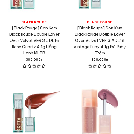
BLACK ROUGE
BLACK ROUGE
[Black Rouge] Son Kem
[Black Rouge] Son Kem
Black Rouge Double Layer
Black Rouge Double Layer
Over Velvet VER 3 #DL16
Over Velvet VER 3 #DL18
Rose Quartz 4.1g Hồng
Vintage Ruby 4.1g Đỏ Ruby
Lạnh MLBB
Trầm
300,000
₫
300,000
₫
Được
Được
xếp
xếp
hạng
hạng
0
0
5
5
sao
sao