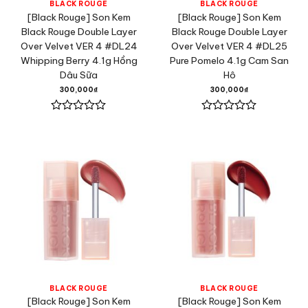
BLACK ROUGE
BLACK ROUGE
[Black Rouge] Son Kem
[Black Rouge] Son Kem
Black Rouge Double Layer
Black Rouge Double Layer
Over Velvet VER 4 #DL24
Over Velvet VER 4 #DL25
Whipping Berry 4.1g Hồng
Pure Pomelo 4.1g Cam San
Dâu Sữa
Hô
300,000
₫
300,000
₫
Được
Được
xếp
xếp
hạng
hạng
0
0
5
5
sao
sao
BLACK ROUGE
BLACK ROUGE
[Black Rouge] Son Kem
[Black Rouge] Son Kem