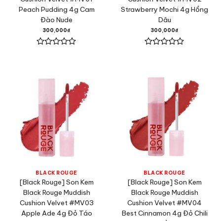
Peach Pudding 4g Cam
Strawberry Mochi 4g Hồng
Đào Nude
Dâu
300,000
₫
300,000
₫
Được
Được
xếp
xếp
hạng
hạng
0
0
5
5
sao
sao
BLACK ROUGE
BLACK ROUGE
[Black Rouge] Son Kem
[Black Rouge] Son Kem
Black Rouge Muddish
Black Rouge Muddish
Cushion Velvet #MV03
Cushion Velvet #MV04
Apple Ade 4g Đỏ Táo
Best Cinnamon 4g Đỏ Chili