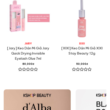
JARY
XIXI
[Jary] Keo Dán Mi Giả Jary
[XIXI] Keo Dán Mi Giả XIXI
Quick Drying Invisible
Stay Beauty 12g
Eyelash Glue 7ml
80,000
₫
50,000
₫
Được
Được
xếp
xếp
hạng
hạng
0
0
5
5
sao
sao