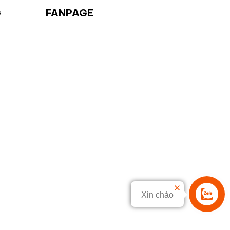
G
FANPAGE
Xin chào
Liên hệ