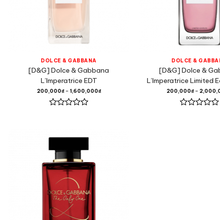
DOLCE & GABBANA
DOLCE & GABBA
[D&G] Dolce & Gabbana
[D&G] Dolce & G
L’Imperatrice EDT
L’Imperatrice Limited 
200,000
₫
–
1,600,000
₫
200,000
₫
–
2,000,
Được
Được
xếp
xếp
hạng
hạng
0
0
5
5
sao
sao