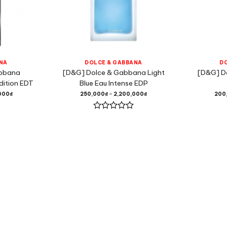
NA
DOLCE & GABBANA
D
abbana
[D&G] Dolce & Gabbana Light
[D&G] D
Edition EDT
Blue Eau Intense EDP
000
₫
250,000
₫
–
2,200,000
₫
200
Được
xếp
hạng
0
5
sao