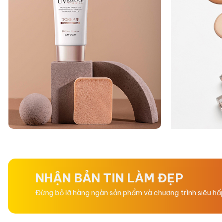
NHẬN BẢN TIN LÀM ĐẸP
Đừng bỏ lỡ hàng ngàn sản phẩm và chương trình siêu h