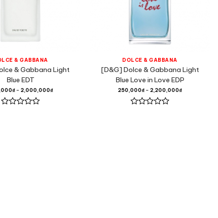
OLCE & GABBANA
DOLCE & GABBANA
olce & Gabbana Light
[D&G] Dolce & Gabbana Light
Blue EDT
Blue Love in Love EDP
,000
₫
–
2,000,000
₫
250,000
₫
–
2,200,000
₫
Được
Được
xếp
xếp
hạng
hạng
0
0
5
5
sao
sao