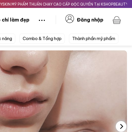
M THUẦN CHAY CAO CẤP ĐỘC QUYỀN TẠI KSHOPBEAUTY.VN
Giao nhan
 chí làm đẹp
Đăng nhập
c năng
Combo & Tổng hợp
Thành phần mỹ phẩm