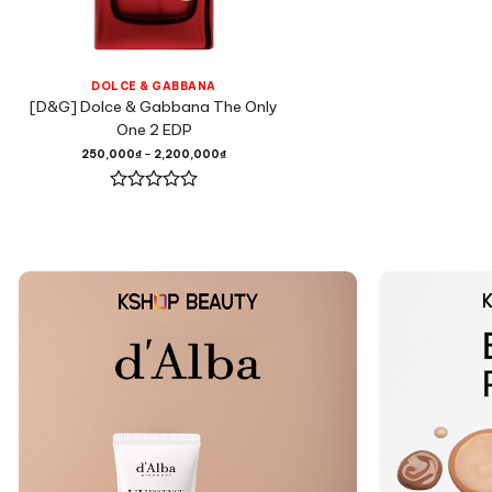
DOLCE & GABBANA
[D&G] Dolce & Gabbana The Only
One 2 EDP
250,000
₫
–
2,200,000
₫
Được
xếp
hạng
0
5
sao