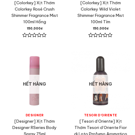
[Colorkey] Xịt Thơm
[Colorkey] Xịt Thơm
Colorkey Rosé Crush
Colorkey Wild Violet
Shimmer Fragrance Mist
Shimmer Fragrance Mist
100ml Hồng
100ml Tím
150,000
₫
150,000
₫
Được
Được
xếp
xếp
hạng
hạng
0
0
5
5
sao
sao
HẾT HÀNG
HẾT HÀNG
DESIGNER
TESORI D'ORIENTE
[Designer] Xịt Thơm
[Tesori d’Oriente] Xịt
Designer RSeries Body
Thơm Tesori d’Oriente Fior
Spray 75ml
di Loto Profumo Aromatico