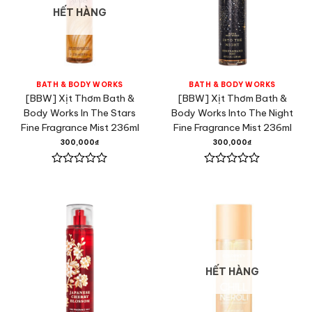
HẾT HÀNG
BATH & BODY WORKS
BATH & BODY WORKS
[BBW] Xịt Thơm Bath &
[BBW] Xịt Thơm Bath &
Body Works In The Stars
Body Works Into The Night
Fine Fragrance Mist 236ml
Fine Fragrance Mist 236ml
300,000
₫
300,000
₫
Được
Được
xếp
xếp
hạng
hạng
0
0
5
5
sao
sao
HẾT HÀNG