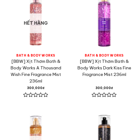
HẾT HÀNG
BATH & BODY WORKS
BATH & BODY WORKS
[BBW] Xịt Thơm Bath &
[BBW] Xịt Thơm Bath &
Body Works A Thousand
Body Works Dark Kiss Fine
Wish Fine Fragrance Mist
Fragrance Mist 236ml
236ml
300,000
₫
300,000
₫
Được
Được
xếp
xếp
hạng
hạng
0
0
5
5
sao
sao