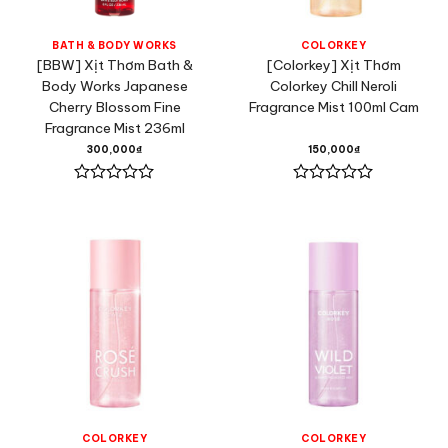
BATH & BODY WORKS
COLORKEY
[BBW] Xịt Thơm Bath &
[Colorkey] Xịt Thơm
Body Works Japanese
Colorkey Chill Neroli
Cherry Blossom Fine
Fragrance Mist 100ml Cam
Fragrance Mist 236ml
300,000
₫
150,000
₫
Được
Được
xếp
xếp
hạng
hạng
0
0
5
5
sao
sao
COLORKEY
COLORKEY