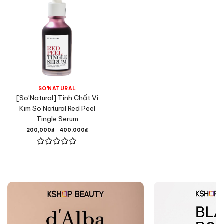
SO'NATURAL
[So’Natural] Tinh Chất Vi
Kim So’Natural Red Peel
Tingle Serum
200,000
₫
–
400,000
₫
Được
xếp
hạng
0
5
sao