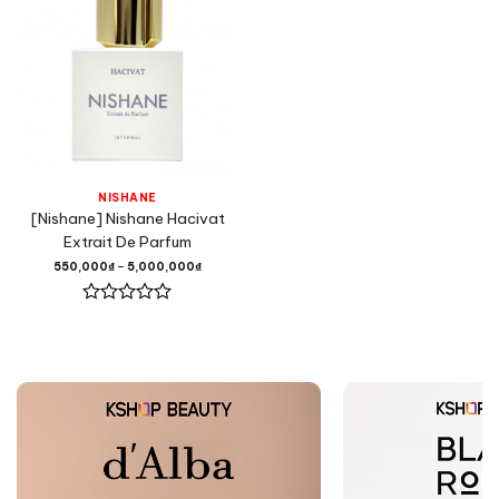
NISHANE
[Nishane] Nishane Hacivat
Extrait De Parfum
550,000
₫
–
5,000,000
₫
Được
xếp
hạng
0
5
sao