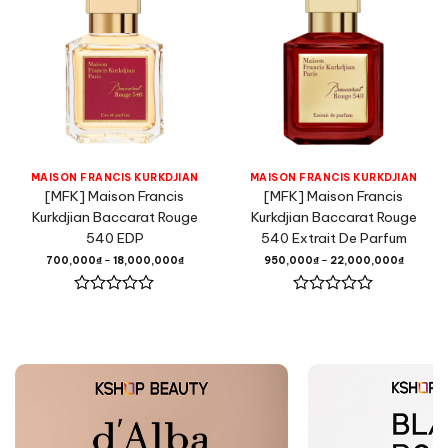
MAISON FRANCIS KURKDJIAN
MAISON FRANCIS KURKDJIAN
[MFK] Maison Francis
[MFK] Maison Francis
Kurkdjian Baccarat Rouge
Kurkdjian Baccarat Rouge
540 EDP
540 Extrait De Parfum
700,000
₫
–
18,000,000
₫
950,000
₫
–
22,000,000
₫
Được
Được
xếp
xếp
hạng
hạng
0
0
5
5
sao
sao