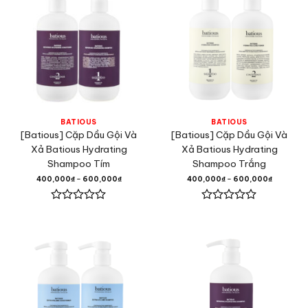
BATIOUS
BATIOUS
[Batious] Cặp Dầu Gội Và
[Batious] Cặp Dầu Gội Và
Xả Batious Hydrating
Xả Batious Hydrating
Shampoo Tím
Shampoo Trắng
400,000
₫
–
600,000
₫
400,000
₫
–
600,000
₫
Được
Được
xếp
xếp
hạng
hạng
0
0
5
5
sao
sao