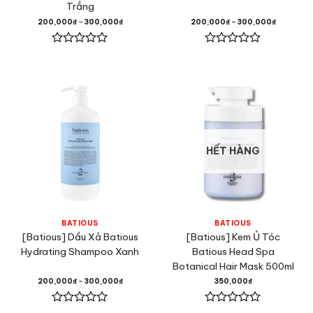
Trắng
200,000
₫
–
300,000
₫
200,000
₫
–
300,000
₫
Được
Được
xếp
xếp
hạng
hạng
0
0
5
5
sao
sao
HẾT HÀNG
BATIOUS
BATIOUS
[Batious] Dầu Xả Batious
[Batious] Kem Ủ Tóc
Hydrating Shampoo Xanh
Batious Head Spa
Botanical Hair Mask 500ml
200,000
₫
–
300,000
₫
350,000
₫