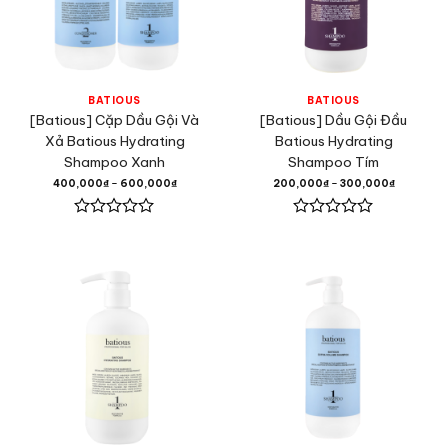
BATIOUS
BATIOUS
[Batious] Cặp Dầu Gội Và
[Batious] Dầu Gội Đầu
Xả Batious Hydrating
Batious Hydrating
Shampoo Xanh
Shampoo Tím
400,000
₫
–
600,000
₫
200,000
₫
–
300,000
₫
Được
Được
xếp
xếp
hạng
hạng
0
0
5
5
sao
sao