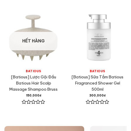
Được
Được
xếp
xếp
hạng
hạng
0
0
5
5
sao
sao
HẾT HÀNG
BATIOUS
BATIOUS
[Batious] Lược Gội Đầu
[Batious] Sữa Tắm Batious
Batious Hair Scalp
Fragranced Shower Gel
Massage Shampoo Bruss
500ml
150,000
₫
300,000
₫
Được
Được
xếp
xếp
hạng
hạng
0
0
5
5