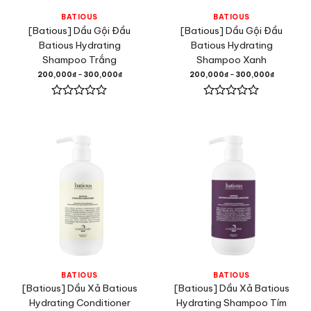
BATIOUS
BATIOUS
[Batious] Dầu Gội Đầu
[Batious] Dầu Gội Đầu
Batious Hydrating
Batious Hydrating
Shampoo Trắng
Shampoo Xanh
200,000
₫
–
300,000
₫
200,000
₫
–
300,000
₫
Được
Được
xếp
xếp
hạng
hạng
0
0
5
5
sao
sao
BATIOUS
BATIOUS
[Batious] Dầu Xả Batious
[Batious] Dầu Xả Batious
Hydrating Conditioner
Hydrating Shampoo Tím