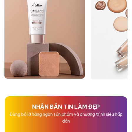
NHẬN BẢN TIN LÀM ĐẸP
Đừng bỏ lỡ hàng ngàn sản phẩm và chương trình siêu hấp
dẫn