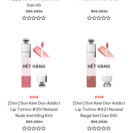
San Hô
500,000
₫
500,000
₫
Được
Được
xếp
xếp
hạng
hạng
0
0
5
5
sao
sao
HẾT HÀNG
HẾT HÀNG
DIOR
DIOR
[Dior] Son Kem Dior Addict
[Dior] Son Kem Dior Addict
Lip Tattoo #351 Natural
Lip Tattoo #421 Natural
Nude 6ml Hồng Khô
Beige 6ml Cam Đất
500,000
₫
500,000
₫