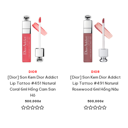
Được
Được
xếp
xếp
hạng
hạng
0
0
5
5
sao
sao
DIOR
DIOR
[Dior] Son Kem Dior Addict
[Dior] Son Kem Dior Addict
Lip Tattoo #451 Natural
Lip Tattoo #491 Natural
Coral 6ml Hồng Cam San
Rosewood 6ml Hồng Nâu
Hô
500,000
₫
500,000
₫
Được
Được
xếp
xếp
hạng
hạng