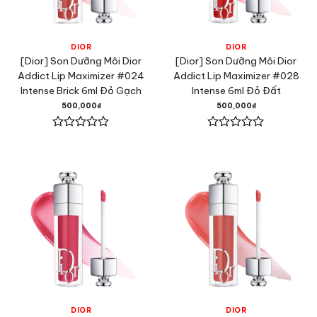
DIOR
DIOR
[Dior] Son Dưỡng Môi Dior
[Dior] Son Dưỡng Môi Dior
Addict Lip Maximizer #024
Addict Lip Maximizer #028
Intense Brick 6ml Đỏ Gạch
Intense 6ml Đỏ Đất
500,000
₫
500,000
₫
Được
Được
xếp
xếp
hạng
hạng
0
0
5
5
sao
sao
DIOR
DIOR