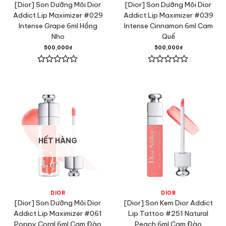
[Dior] Son Dưỡng Môi Dior
[Dior] Son Dưỡng Môi Dior
Addict Lip Maximizer #029
Addict Lip Maximizer #039
Intense Grape 6ml Hồng
Intense Cinnamon 6ml Cam
Nho
Quế
500,000
₫
500,000
₫
Được
Được
xếp
xếp
hạng
hạng
0
0
5
5
sao
sao
HẾT HÀNG
DIOR
DIOR
[Dior] Son Dưỡng Môi Dior
[Dior] Son Kem Dior Addict
Addict Lip Maximizer #061
Lip Tattoo #251 Natural
Poppy Coral 6ml Cam Đào
Peach 6ml Cam Đào