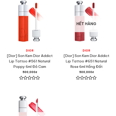
0
0
5
5
sao
sao
HẾT HÀNG
DIOR
DIOR
[Dior] Son Kem Dior Addict
[Dior] Son Kem Dior Addict
Lip Tattoo #561 Natural
Lip Tattoo #651 Natural
Poppy 6ml Đỏ Cam
Rose 6ml Hồng Đất
500,000
₫
500,000
₫
Được
Được
xếp
xếp
hạng
hạng
0
0
5
5
sao
sao