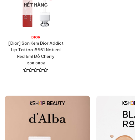
HẾT HÀNG
DIOR
[Dior] Son Kem Dior Addict
Lip Tattoo #661 Natural
Red 6ml Đỏ Cherry
500,000
₫
Được
xếp
hạng
0
5
sao