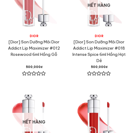
HẾT HÀNG
DIOR
DIOR
[Dior] Son Dưỡng Môi Dior
[Dior] Son Dưỡng Môi Dior
Addict Lip Maximizer #012
Addict Lip Maximizer #018
Rosewood 6ml Hồng Gỗ
Intense Spice 6ml Hồng Hạt
Dẻ
500,000
₫
500,000
₫
Được
Được
xếp
xếp
hạng
hạng
0
0
5
5
sao
sao
HẾT HÀNG