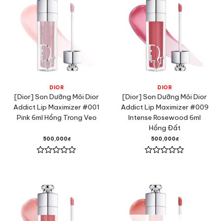
DIOR
DIOR
[Dior] Son Dưỡng Môi Dior
[Dior] Son Dưỡng Môi Dior
Addict Lip Maximizer #001
Addict Lip Maximizer #009
Pink 6ml Hồng Trong Veo
Intense Rosewood 6ml
Hồng Đất
500,000
₫
500,000
₫
Được
Được
xếp
xếp
hạng
hạng
0
0
5
5
sao
sao