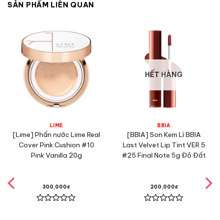
SẢN PHẨM LIÊN QUAN
HẾT HÀNG
LIME
BBIA
[Lime] Phấn nước Lime Real
[BBIA] Son Kem Lì BBIA
Cover Pink Cushion #10
Last Velvet Lip Tint VER 5
Pink Vanilla 20g
#25 Final Note 5g Đỏ Đất
300,000
₫
200,000
₫
Được
Được
xếp
xếp