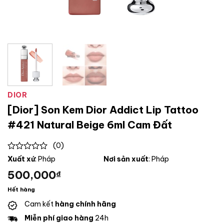
DIOR
[Dior] Son Kem Dior Addict Lip Tattoo
#421 Natural Beige 6ml Cam Đất
(0)
0
Xuất xứ
: Pháp
Nơi sản xuất
: Pháp
out
500,000
₫
of
5
Hết hàng
Cam kết
hàng chính hãng
Miễn phí giao hàng
24h