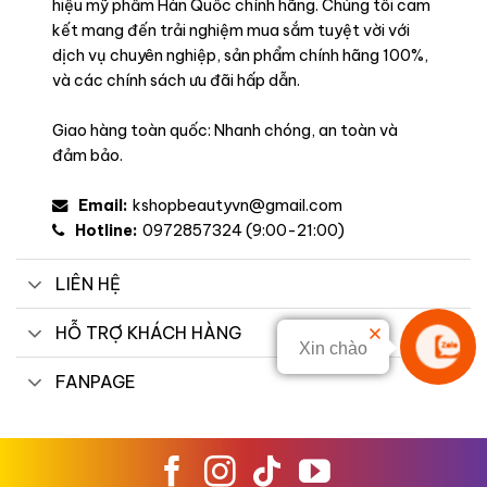
hiệu mỹ phẩm Hàn Quốc chính hãng. Chúng tôi cam
kết mang đến trải nghiệm mua sắm tuyệt vời với
dịch vụ chuyên nghiệp, sản phẩm chính hãng 100%,
và các chính sách ưu đãi hấp dẫn.
Giao hàng toàn quốc: Nhanh chóng, an toàn và
đảm bảo.
Email:
kshopbeautyvn@gmail.com
Hotline:
0972857324 (9:00-21:00)
LIÊN HỆ
Công dụng
HỖ TRỢ KHÁCH HÀNG
– Tạo màu cho môi, đem đến sắc môi tươi tắn, đầy sức sống.
Xin chào
Liên hệ
– Giữ màu lâu trôi lên đến 12 giờ, cho bạn lớp trang điểm môi
FANPAGE
hoàn hảo lâu dài.
– Tạo cảm giác thoải mái, tựa như không thoa son trên môi
với lớp son siêu nhẹ.