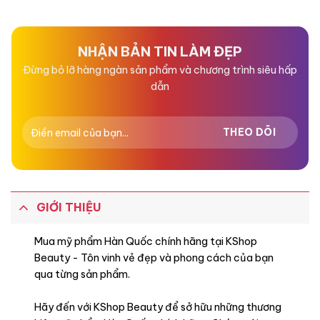
hạng
hạng
0
0
5
5
sao
sao
Thành phần
NHẬN BẢN TIN LÀM ĐẸP
– Butylene Glycol: giữ độ ẩm cho môi không khô, ngăn ngừa
Đừng bỏ lỡ hàng ngàn sản phẩm và chương trình siêu hấp
tình trạng son vón cục.
dẫn
– Ethylhexyl Stearate: làm mềm môi, ngăn ngừa hiện tượng
son bóng nhờn, bết dính trên môi.
– Glycerin: hydrat hoá, khóa ẩm môi, tạo lớp màng bảo vệ môi
khỏi các tác nhân gây hại.
GIỚI THIỆU
Mua mỹ phẩm Hàn Quốc chính hãng tại KShop
Beauty - Tôn vinh vẻ đẹp và phong cách của bạn
qua từng sản phẩm.
Hãy đến với KShop Beauty để sở hữu những thương