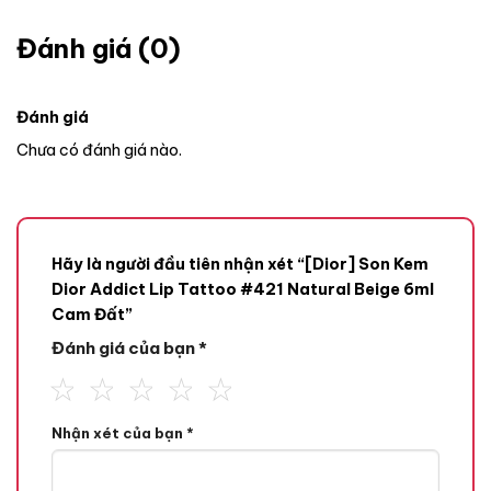
Đánh giá (0)
Đánh giá
Chưa có đánh giá nào.
Hãy là người đầu tiên nhận xét “[Dior] Son Kem
Dior Addict Lip Tattoo #421 Natural Beige 6ml
Cam Đất”
Đánh giá của bạn
*
Dior Addict Lip Tattoo #421 Natural Beige nằm trong bộ sưu
Nhận xét của bạn
*
tập son Dior Addict Lip Tattoo đình đám của thương hiệu
thời trang, mỹ phẩm cao cấp nổi tiếng toàn thế giới Dior. Sản