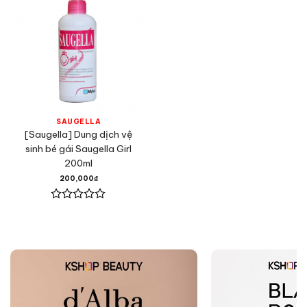
SAUGELLA
[Saugella] Dung dịch vệ
sinh bé gái Saugella Girl
200ml
200,000
₫
Được
xếp
hạng
0
5
sao