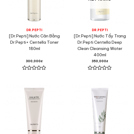
DR.PEPTI
DR.PEPTI
[Dr.Pepti] Nước Cân Bằng
[Dr.Pepti] Nước Tẩy Trang
Dr.Pepti+ Centella Toner
Dr.Pepti Centella Deep
180ml
Clean Cleansing Water
400ml
300,000
₫
350,000
₫
Được
Được
xếp
xếp
hạng
hạng
0
0
5
5
sao
sao