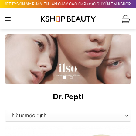
Chuyển
TTYSKIN MỸ PHẨM THUẦN CHAY CAO CẤP ĐỘC QUYỀN TẠI KSHOPBEAUT
đến
nội
dung
Dr.Pepti