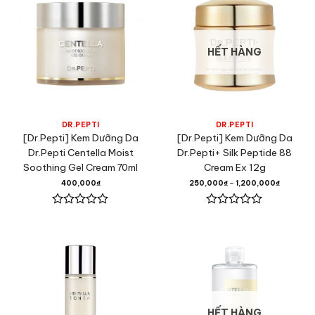
HẾT HÀNG
DR.PEPTI
DR.PEPTI
[Dr.Pepti] Kem Dưỡng Da
[Dr.Pepti] Kem Dưỡng Da
Dr.Pepti Centella Moist
Dr.Pepti+ Silk Peptide 88
Soothing Gel Cream 70ml
Cream Ex 12g
400,000
₫
250,000
₫
–
1,200,000
₫
Được
Được
xếp
xếp
hạng
hạng
0
0
5
5
sao
sao
HẾT HÀNG