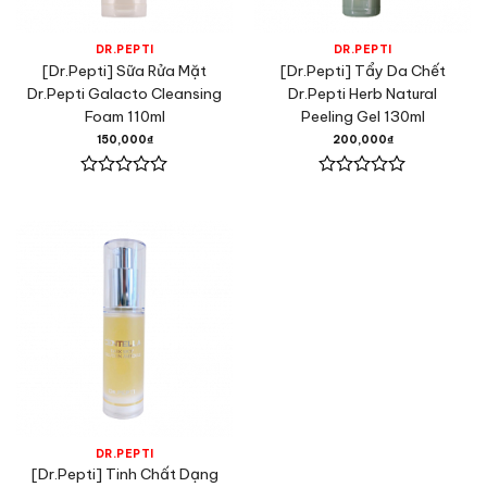
DR.PEPTI
DR.PEPTI
[Dr.Pepti] Sữa Rửa Mặt
[Dr.Pepti] Tẩy Da Chết
Dr.Pepti Galacto Cleansing
Dr.Pepti Herb Natural
Foam 110ml
Peeling Gel 130ml
150,000
₫
200,000
₫
Được
Được
xếp
xếp
hạng
hạng
0
0
5
5
sao
sao
DR.PEPTI
[Dr.Pepti] Tinh Chất Dạng