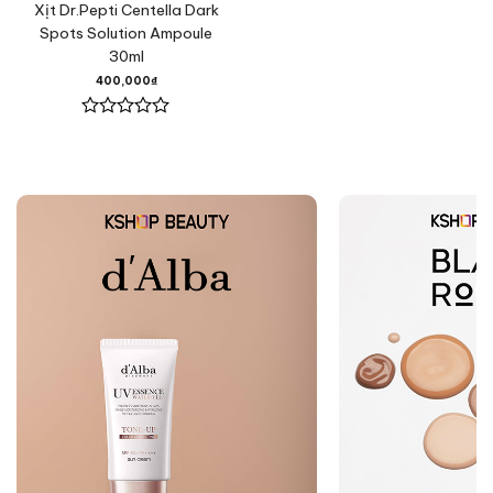
Xịt Dr.Pepti Centella Dark
Spots Solution Ampoule
30ml
400,000
₫
Được
xếp
hạng
0
5
sao