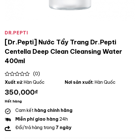
DR.PEPTI
[Dr.Pepti] Nước Tẩy Trang Dr.Pepti
Centella Deep Clean Cleansing Water
400ml
(0)
0
Xuất xứ
: Hàn Quốc
Nơi sản xuất
: Hàn Quốc
out
350,000
₫
of
5
Hết hàng
Cam kết
hàng chính hãng
Miễn phí giao hàng
24h
Đổi/trả hàng trong
7 ngày