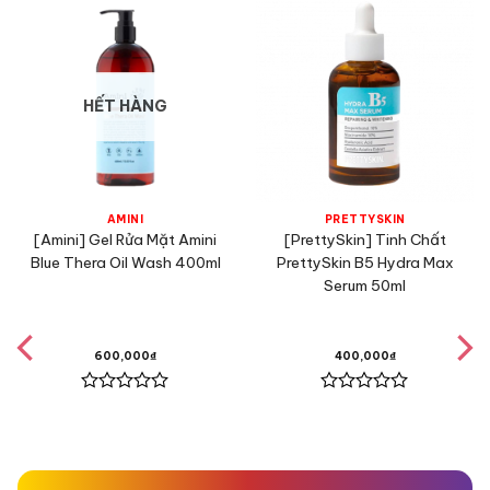
HẾT HÀNG
AMINI
PRETTYSKIN
[Amini] Gel Rửa Mặt Amini
[PrettySkin] Tinh Chất
Blue Thera Oil Wash 400ml
PrettySkin B5 Hydra Max
Serum 50ml
600,000
₫
400,000
₫
Được
Được
xếp
xếp
hạng
hạng
0
0
5
5