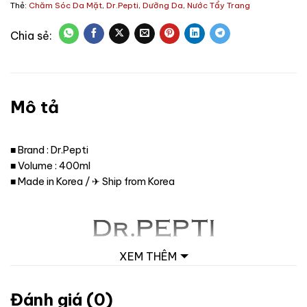
Thẻ:
Chăm Sóc Da Mặt
,
Dr.Pepti
,
Dưỡng Da
,
Nước Tẩy Trang
Mô tả
■ Brand : Dr.Pepti
■ Volume : 400ml
■ Made in Korea / ✈ Ship from Korea
XEM THÊM
Đánh giá (0)