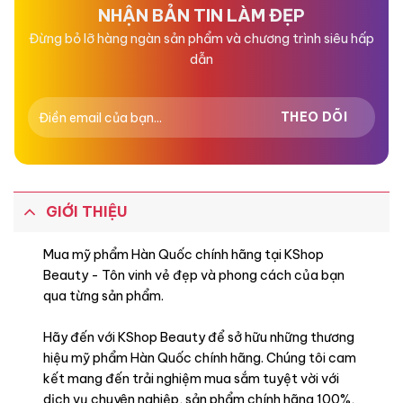
sao
sao
NHẬN BẢN TIN LÀM ĐẸP
Đừng bỏ lỡ hàng ngàn sản phẩm và chương trình siêu hấp
dẫn
GIỚI THIỆU
Mua mỹ phẩm Hàn Quốc chính hãng tại KShop
Beauty - Tôn vinh vẻ đẹp và phong cách của bạn
qua từng sản phẩm.
Hãy đến với KShop Beauty để sở hữu những thương
hiệu mỹ phẩm Hàn Quốc chính hãng. Chúng tôi cam
kết mang đến trải nghiệm mua sắm tuyệt vời với
dịch vụ chuyên nghiệp, sản phẩm chính hãng 100%,