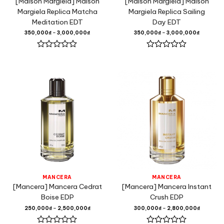
[Maison Margiela] Maison
[Maison Margiela] Maison
Margiela Replica Matcha
Margiela Replica Sailing
Meditation EDT
Day EDT
350,000
₫
–
3,000,000
₫
350,000
₫
–
3,000,000
₫
Được
Được
xếp
xếp
hạng
hạng
0
0
5
5
sao
sao
MANCERA
MANCERA
[Mancera] Mancera Cedrat
[Mancera] Mancera Instant
Boise EDP
Crush EDP
250,000
₫
–
2,500,000
₫
300,000
₫
–
2,800,000
₫