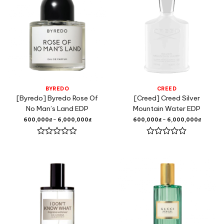
BYREDO
CREED
[Byredo] Byredo Rose Of
[Creed] Creed Silver
No Man’s Land EDP
Mountain Water EDP
600,000
₫
–
6,000,000
₫
600,000
₫
–
6,000,000
₫
Được
Được
xếp
xếp
hạng
hạng
0
0
5
5
sao
sao