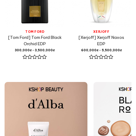
TOM FORD
XERJOFF
[Tom Ford] Tom Ford Black
[Xerjoff] Xerjoff Naxos
Orchid EDP
EDP
300,000
₫
–
3,500,000
₫
600,000
₫
–
5,500,000
₫
Được
Được
xếp
xếp
hạng
hạng
0
0
5
5
sao
sao