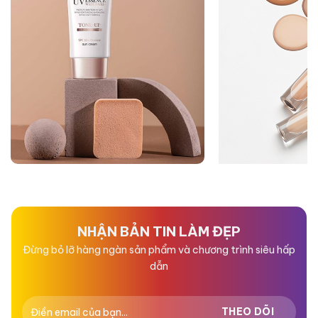
NHẬN BẢN TIN LÀM ĐẸP
Đừng bỏ lỡ hàng ngàn sản phẩm và chương trình siêu hấp
dẫn