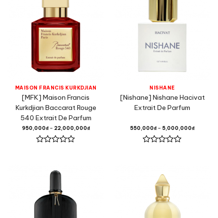
5
5
sao
sao
MAISON FRANCIS KURKDJIAN
NISHANE
[MFK] Maison Francis
[Nishane] Nishane Hacivat
Kurkdjian Baccarat Rouge
Extrait De Parfum
540 Extrait De Parfum
950,000
₫
–
22,000,000
₫
550,000
₫
–
5,000,000
₫
Được
Được
xếp
xếp
hạng
hạng
0
0
5
5
sao
sao