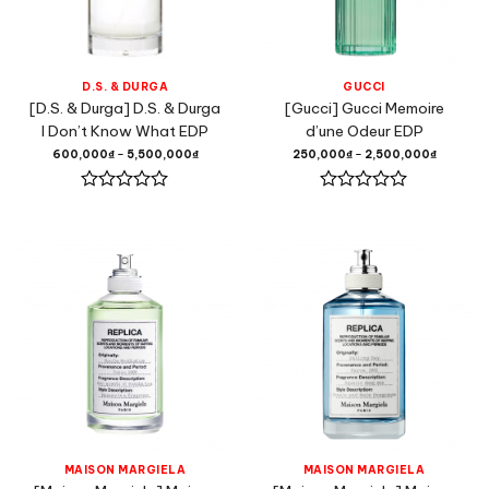
D.S. & DURGA
GUCCI
[D.S. & Durga] D.S. & Durga
[Gucci] Gucci Memoire
I Don’t Know What EDP
d’une Odeur EDP
600,000
₫
–
5,500,000
₫
250,000
₫
–
2,500,000
₫
Được
Được
xếp
xếp
hạng
hạng
0
0
5
5
sao
sao
MAISON MARGIELA
MAISON MARGIELA