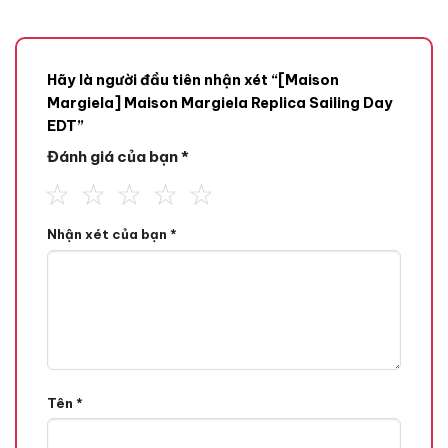
Hãy là người đầu tiên nhận xét “[Maison
Margiela] Maison Margiela Replica Sailing Day
EDT”
Đánh giá của bạn
*
Nhận xét của bạn
*
Mùi hương
Tone Hương
Hương Biển Xanh,
Hương Đầu
Tên
*
Hương An Đê Hít,