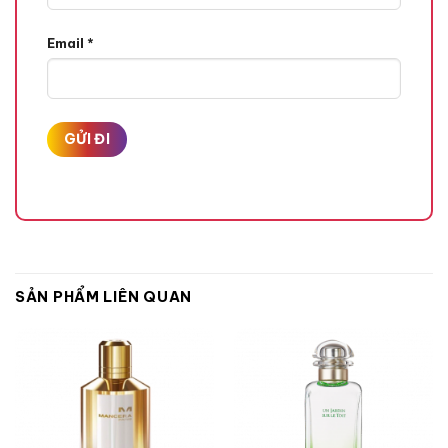
Email
*
Hương Nước Biển,
Quả Ớt Pimento Đỏ,
Hương Giữa
Cây Bách Xù,
Hoa Diên Vĩ,
SẢN PHẨM LIÊN QUAN
Hoa Hồng,
Hương Amyl Salicylate,