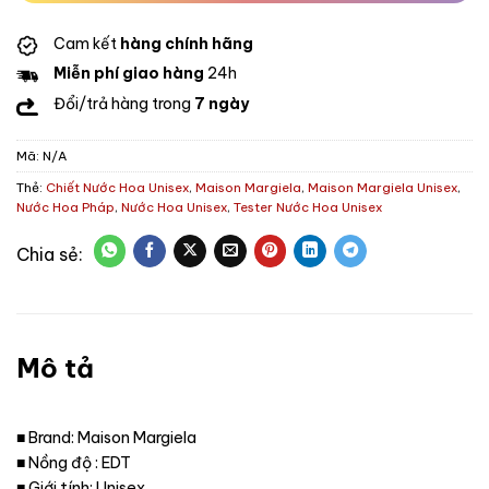
Cam kết
hàng chính hãng
Miễn phí giao hàng
24h
Đổi/trả hàng trong
7 ngày
Mã:
N/A
Thẻ:
Chiết Nước Hoa Unisex
,
Maison Margiela
,
Maison Margiela Unisex
,
Nước Hoa Pháp
,
Nước Hoa Unisex
,
Tester Nước Hoa Unisex
Mô tả
■ Brand: Maison Margiela
■ Nồng độ : EDT
■ Giới tính: Unisex