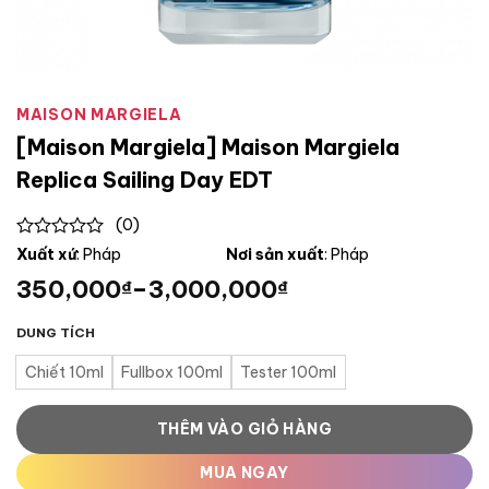
MAISON MARGIELA
[Maison Margiela] Maison Margiela
Replica Sailing Day EDT
(0)
0
Xuất xứ
: Pháp
Nơi sản xuất
: Pháp
out
350,000
–
3,000,000
₫
₫
of
5
DUNG TÍCH
Chiết 10ml
Fullbox 100ml
Tester 100ml
THÊM VÀO GIỎ HÀNG
MUA NGAY