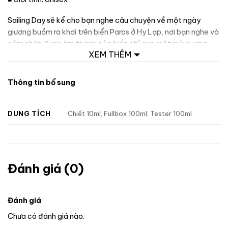
Sailing Day sẽ kể cho bạn nghe câu chuyện về một ngày
giương buồm ra khơi trên biển Paros ở Hy Lạp, nơi bạn nghe và
cảm nhận được âm thanh của biển chỉ qua một mùi hương.
XEM THÊM
Sailing Day được đánh giá là tuyệt phẩm của những ngày
phóng khoáng năng động, gợi cảm giác dễ chịu gần gũi mà
không kém phần tinh tế. Sailing Day chứa đựng hương thơm
Thông tin bổ sung
tươi mới, khơi gợi lại những ký ức về từng con sóng nhẹ nhàng,
mang đến cảm giác sảng khoái mát lạnh đầy kỳ thú của biển,
DUNG TÍCH
Chiết 10ml, Fullbox 100ml, Tester 100ml
dòng nước xanh trong của đại dương.
Đánh giá (0)
Đánh giá
Chưa có đánh giá nào.