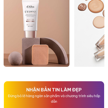
NHẬN BẢN TIN LÀM ĐẸP
Đừng bỏ lỡ hàng ngàn sản phẩm và chương trình siêu hấp
dẫn