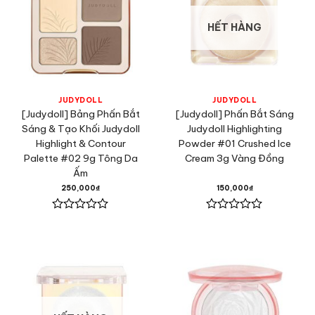
HẾT HÀNG
JUDYDOLL
JUDYDOLL
[Judydoll] Bảng Phấn Bắt
[Judydoll] Phấn Bắt Sáng
Sáng & Tạo Khối Judydoll
Judydoll Highlighting
Highlight & Contour
Powder #01 Crushed Ice
Palette #02 9g Tông Da
Cream 3g Vàng Đồng
Ấm
250,000
₫
150,000
₫
Được
Được
xếp
xếp
hạng
hạng
0
0
5
5
sao
sao