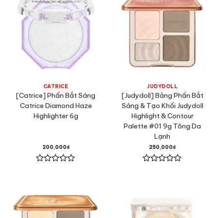
CATRICE
JUDYDOLL
[Catrice] Phấn Bắt Sáng
[Judydoll] Bảng Phấn Bắt
Catrice Diamond Haze
Sáng & Tạo Khối Judydoll
Highlighter 6g
Highlight & Contour
Palette #01 9g Tông Da
Lạnh
200,000
₫
250,000
₫
Được
Được
xếp
xếp
hạng
hạng
0
0
5
5
sao
sao