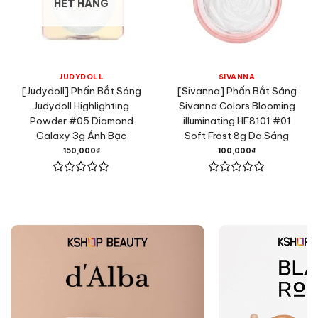
HẾT HÀNG
JUDYDOLL
SIVANNA
[Judydoll] Phấn Bắt Sáng
[Sivanna] Phấn Bắt Sáng
Judydoll Highlighting
Sivanna Colors Blooming
Powder #05 Diamond
illuminating HF8101 #01
Galaxy 3g Ánh Bạc
Soft Frost 8g Da Sáng
150,000
₫
100,000
₫
Được
Được
xếp
xếp
hạng
hạng
0
0
5
5
sao
sao